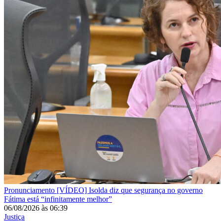
Pronunciamento
[VÍDEO] Isolda diz que segurança no governo
Fátima está “infinitamente melhor”
06/08/2026
às
06:39
Justiça