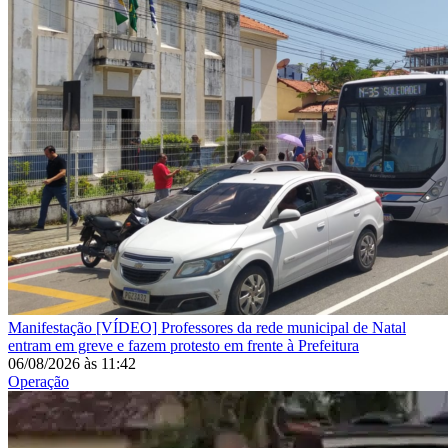
Manifestação
[VÍDEO] Professores da rede municipal de Natal
entram em greve e fazem protesto em frente à Prefeitura
06/08/2026
às
11:42
Operação