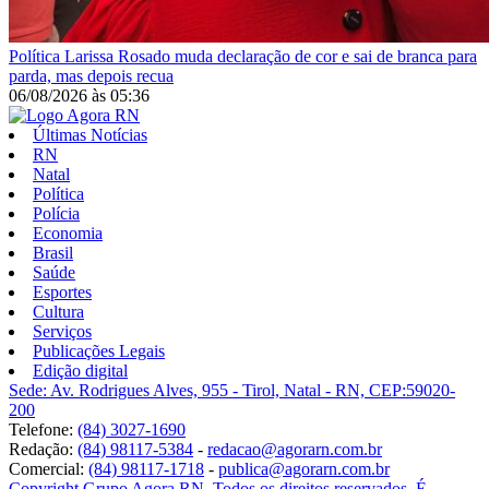
Política
Larissa Rosado muda declaração de cor e sai de branca para
parda, mas depois recua
06/08/2026
às
05:36
Últimas Notícias
RN
Natal
Política
Polícia
Economia
Brasil
Saúde
Esportes
Cultura
Serviços
Publicações Legais
Edição digital
Sede: Av. Rodrigues Alves, 955 - Tirol, Natal - RN, CEP:59020-
200
Telefone:
(84) 3027-1690
Redação:
(84) 98117-5384
-
redacao@agorarn.com.br
Comercial:
(84) 98117-1718
-
publica@agorarn.com.br
Copyright Grupo Agora RN. Todos os direitos reservados. É