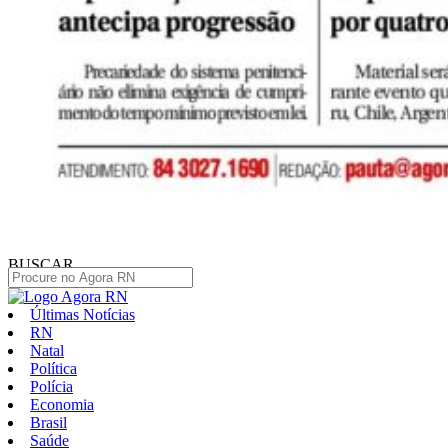
BUSCAR
Últimas Notícias
RN
Natal
Política
Polícia
Economia
Brasil
Saúde