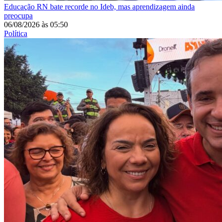
Educação
RN bate recorde no Ideb, mas aprendizagem ainda
preocupa
06/08/2026
às
05:50
Política