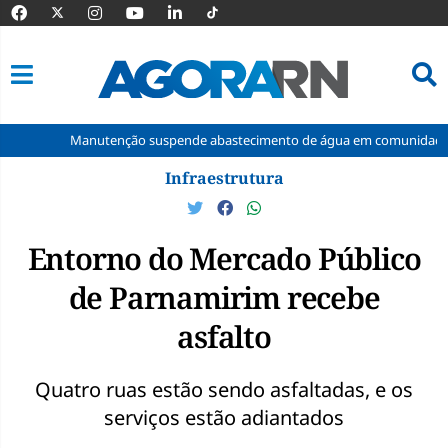
Manutenção suspende abastecimento de água em comunidades rurais d
Pular
Infraestrutura
para
o
conteúdo
Entorno do Mercado Público
de Parnamirim recebe
asfalto
Quatro ruas estão sendo asfaltadas, e os
serviços estão adiantados