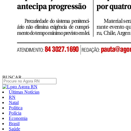
BUSCAR
Últimas Notícias
RN
Natal
Política
Polícia
Economia
Brasil
Saúde