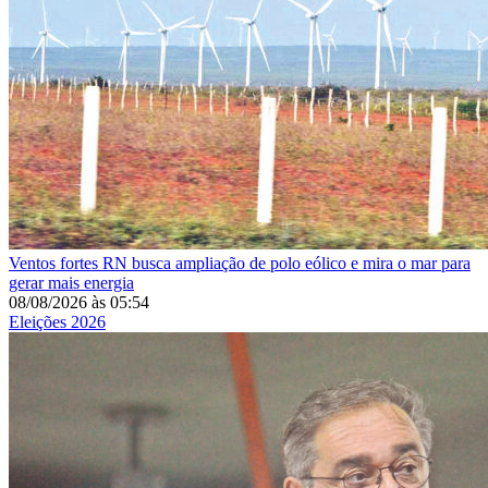
Ventos fortes
RN busca ampliação de polo eólico e mira o mar para
gerar mais energia
08/08/2026
às
05:54
Eleições 2026