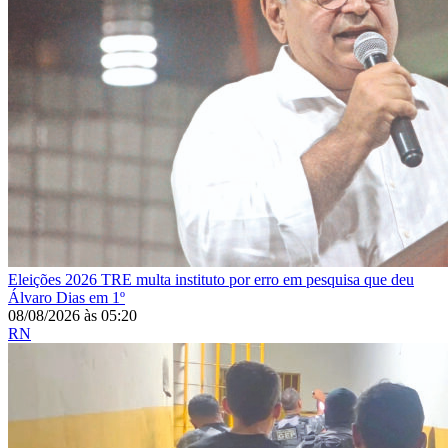
Eleições 2026
TRE multa instituto por erro em pesquisa que deu
Álvaro Dias em 1º
08/08/2026
às
05:20
RN