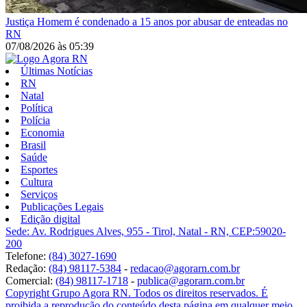
Justiça
Homem é condenado a 15 anos por abusar de enteadas no
RN
07/08/2026
às
05:39
Últimas Notícias
RN
Natal
Política
Polícia
Economia
Brasil
Saúde
Esportes
Cultura
Serviços
Publicações Legais
Edição digital
Sede: Av. Rodrigues Alves, 955 - Tirol, Natal - RN, CEP:59020-
200
Telefone:
(84) 3027-1690
Redação:
(84) 98117-5384
-
redacao@agorarn.com.br
Comercial:
(84) 98117-1718
-
publica@agorarn.com.br
Copyright Grupo Agora RN. Todos os direitos reservados. É
proibida a reprodução do conteúdo desta página em qualquer meio