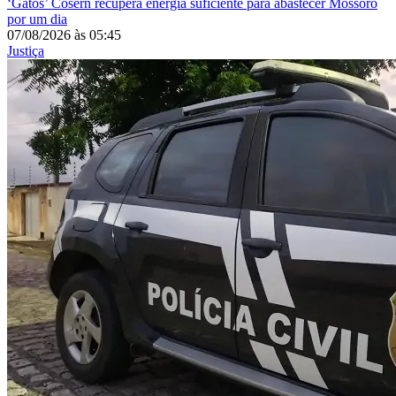
‘Gatos’
Cosern recupera energia suficiente para abastecer Mossoró
por um dia
07/08/2026
às
05:45
Justiça