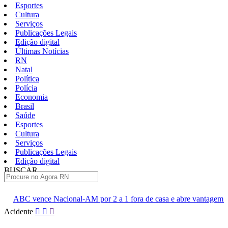
Esportes
Cultura
Serviços
Publicações Legais
Edição digital
Últimas Notícias
RN
Natal
Política
Polícia
Economia
Brasil
Saúde
Esportes
Cultura
Serviços
Publicações Legais
Edição digital
BUSCAR
ÚLTIMAS
l-AM por 2 a 1 fora de casa e abre vantagem nas quartas
Cine 
Pular
Acidente
para
o