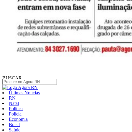
BUSCAR
Últimas Notícias
RN
Natal
Política
Polícia
Economia
Brasil
Saúde