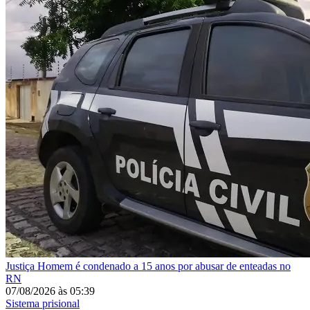
Justiça
Homem é condenado a 15 anos por abusar de enteadas no
RN
07/08/2026
às
05:39
Sistema prisional