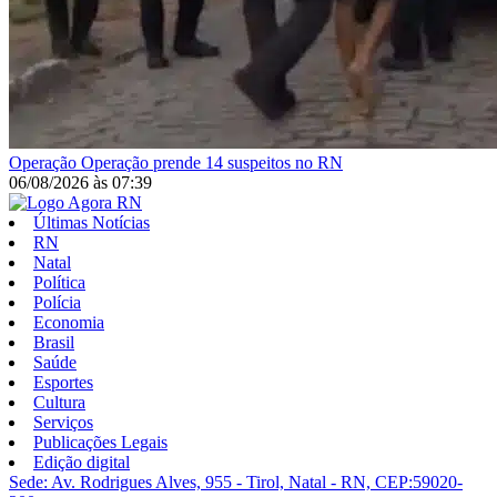
Operação
Operação prende 14 suspeitos no RN
06/08/2026
às
07:39
Últimas Notícias
RN
Natal
Política
Polícia
Economia
Brasil
Saúde
Esportes
Cultura
Serviços
Publicações Legais
Edição digital
Sede: Av. Rodrigues Alves, 955 - Tirol, Natal - RN, CEP:59020-