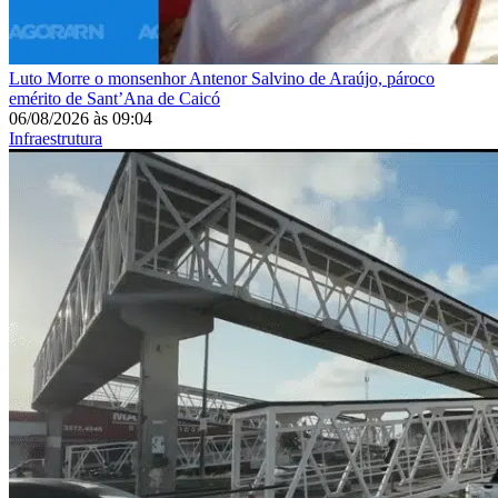
Luto
Morre o monsenhor Antenor Salvino de Araújo, pároco
emérito de Sant’Ana de Caicó
06/08/2026
às
09:04
Infraestrutura