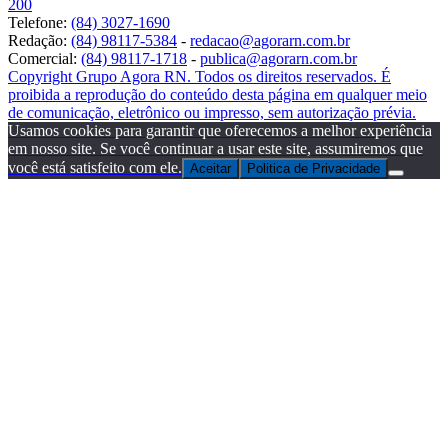
200
Telefone:
(84) 3027-1690
Redação:
(84) 98117-5384
-
redacao@agorarn.com.br
Comercial:
(84) 98117-1718
-
publica@agorarn.com.br
Copyright Grupo Agora RN. Todos os direitos reservados. É
proibida a reprodução do conteúdo desta página em qualquer meio
de comunicação, eletrônico ou impresso, sem autorização prévia.
Usamos cookies para garantir que oferecemos a melhor experiência
em nosso site. Se você continuar a usar este site, assumiremos que
você está satisfeito com ele.
Aceitar
Politica de Privacidade