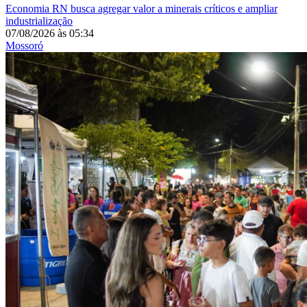
Economia
RN busca agregar valor a minerais críticos e ampliar
industrialização
07/08/2026
às
05:34
Mossoró