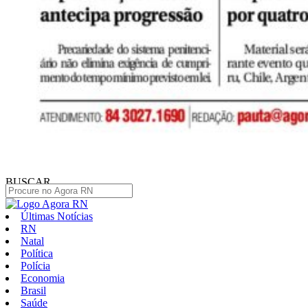
BUSCAR
Últimas Notícias
RN
Natal
Política
Polícia
Economia
Brasil
Saúde