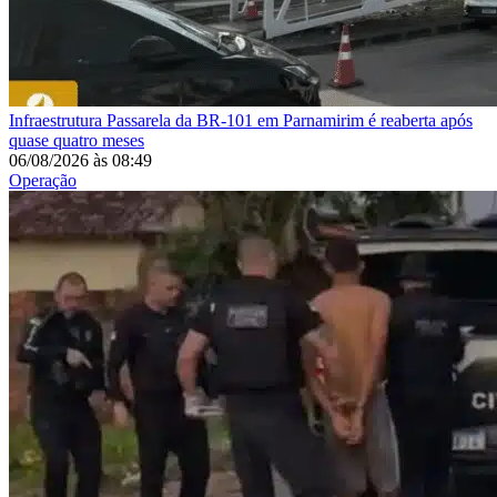
Infraestrutura
Passarela da BR-101 em Parnamirim é reaberta após
quase quatro meses
06/08/2026
às
08:49
Operação