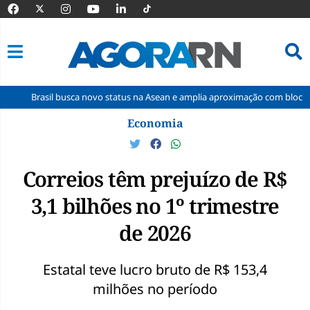
il busca novo status na Asean e amplia aproximação com bloco asiático
Pular
Economia
para
o
conteúdo
Correios têm prejuízo de R$
3,1 bilhões no 1º trimestre
de 2026
Estatal teve lucro bruto de R$ 153,4
milhões no período