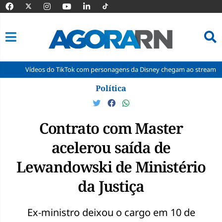
eos do TikTok com personagens da Disney chegam ao streaming
Cad
Pular
Política
para
o
conteúdo
Contrato com Master
acelerou saída de
Lewandowski de Ministério
da Justiça
Ex-ministro deixou o cargo em 10 de