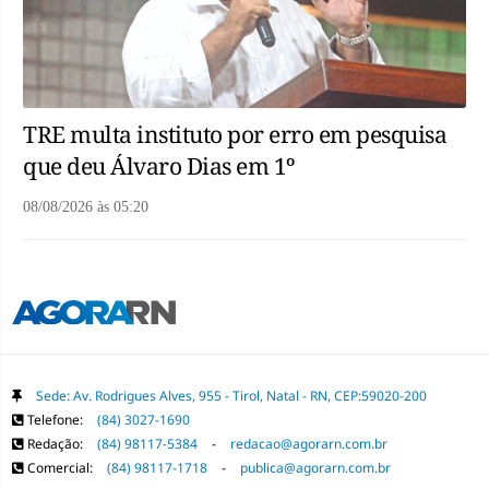
TRE multa instituto por erro em pesquisa
que deu Álvaro Dias em 1º
08/08/2026
às
05:20
Sede: Av. Rodrigues Alves, 955 - Tirol, Natal - RN, CEP:59020-200
Telefone:
(84) 3027-1690
Redação:
(84) 98117-5384
-
redacao@agorarn.com.br
Comercial:
(84) 98117-1718
-
publica@agorarn.com.br