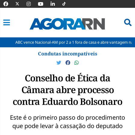
 vence Nacional-AM por 2 a 1 fora de casa e abre vantagem nas quartas
Pular
Condutas incompatíveis
para
o
conteúdo
Conselho de Ética da
Câmara abre processo
contra Eduardo Bolsonaro
Este é o primeiro passo do procedimento
que pode levar à cassação do deputado