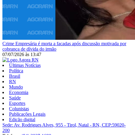
Crime
Empresária é morta a facadas após discussão motivada por
cobrança de dívida do irmão
07/07/2026
às
13:47
Últimas Notícias
Política
Brasil
RN
Mundo
Economia
Saúde
Esportes
Colunistas
Publicações Legais
Edição digital
Sede: Av. Rodrigues Alves, 955 - Tirol, Natal - RN, CEP:59020-
200