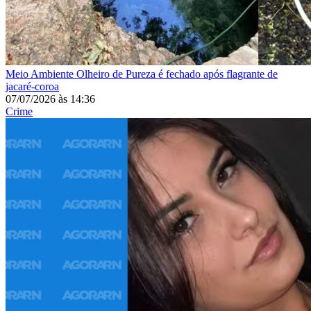
Meio Ambiente
Olheiro de Pureza é fechado após flagrante de
jacaré-coroa
07/07/2026
às
14:36
Crime