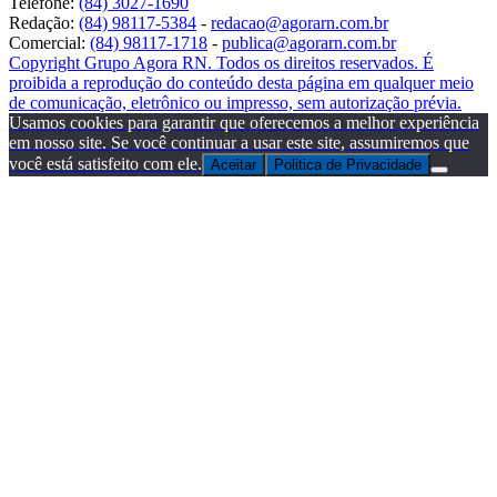
Telefone:
(84) 3027-1690
Redação:
(84) 98117-5384
-
redacao@agorarn.com.br
Comercial:
(84) 98117-1718
-
publica@agorarn.com.br
Copyright Grupo Agora RN. Todos os direitos reservados. É
proibida a reprodução do conteúdo desta página em qualquer meio
de comunicação, eletrônico ou impresso, sem autorização prévia.
Usamos cookies para garantir que oferecemos a melhor experiência
em nosso site. Se você continuar a usar este site, assumiremos que
você está satisfeito com ele.
Aceitar
Politica de Privacidade