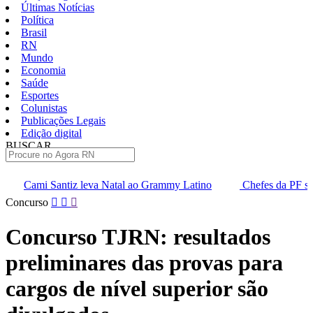
Últimas Notícias
Política
Brasil
RN
Mundo
Economia
Saúde
Esportes
Colunistas
Publicações Legais
Edição digital
BUSCAR
ÚLTIMAS
va Natal ao Grammy Latino
Chefes da PF saem em defesa de And
Pular
Concurso
para
o
Concurso TJRN: resultados
conteúdo
preliminares das provas para
cargos de nível superior são