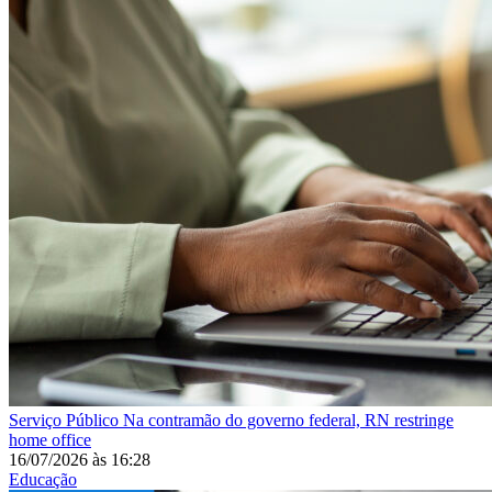
Serviço Público
Na contramão do governo federal, RN restringe
home office
16/07/2026
às
16:28
Educação