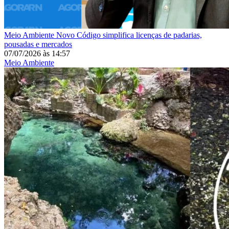
Meio Ambiente
Novo Código simplifica licenças de padarias,
pousadas e mercados
07/07/2026
às
14:57
Meio Ambiente