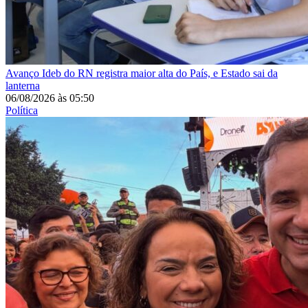
Avanço
Ideb do RN registra maior alta do País, e Estado sai da
lanterna
06/08/2026
às
05:50
Política