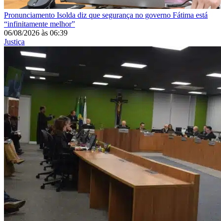
Pronunciamento
Isolda diz que segurança no governo Fátima está
“infinitamente melhor”
06/08/2026
às
06:39
Justiça