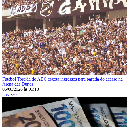
Futebol
Torcida do ABC esgota ingressos para partida do acesso na
Arena das Dunas
06/08/2026
às
05:18
Decisão