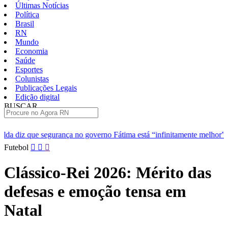
Últimas Notícias
Política
Brasil
RN
Mundo
Economia
Saúde
Esportes
Colunistas
Publicações Legais
Edição digital
BUSCAR
ÚLTIMAS
no governo Fátima está “infinitamente melhor”
TJRN escolhe trê
Pular
Futebol
para
o
Clássico-Rei 2026: Mérito das
conteúdo
defesas e emoção tensa em
Natal