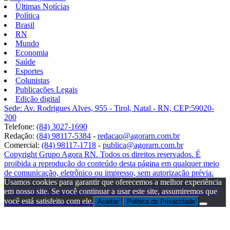
Últimas Notícias
Política
Brasil
RN
Mundo
Economia
Saúde
Esportes
Colunistas
Publicações Legais
Edição digital
Sede: Av. Rodrigues Alves, 955 - Tirol, Natal - RN, CEP:59020-
200
Telefone:
(84) 3027-1690
Redação:
(84) 98117-5384
-
redacao@agorarn.com.br
Comercial:
(84) 98117-1718
-
publica@agorarn.com.br
Copyright Grupo Agora RN. Todos os direitos reservados. É
proibida a reprodução do conteúdo desta página em qualquer meio
de comunicação, eletrônico ou impresso, sem autorização prévia.
Usamos cookies para garantir que oferecemos a melhor experiência
em nosso site. Se você continuar a usar este site, assumiremos que
você está satisfeito com ele.
Aceitar
Politica de Privacidade