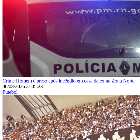
Crime
Homem é preso após incêndio em casa da ex na Zona Norte
06/08/2026
às
05:23
Futebol