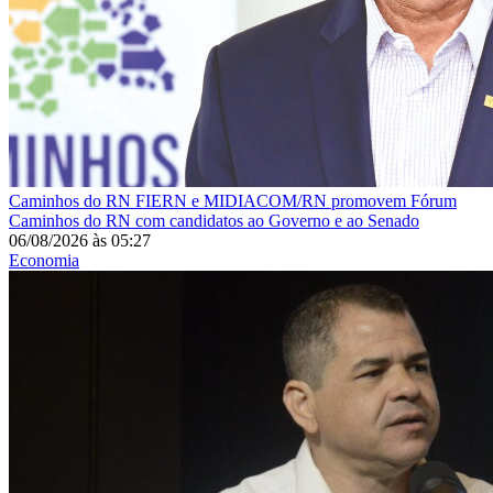
Caminhos do RN
FIERN e MIDIACOM/RN promovem Fórum
Caminhos do RN com candidatos ao Governo e ao Senado
06/08/2026
às
05:27
Economia