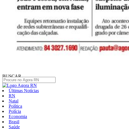
BUSCAR
Últimas Notícias
RN
Natal
Política
Polícia
Economia
Brasil
Saúde