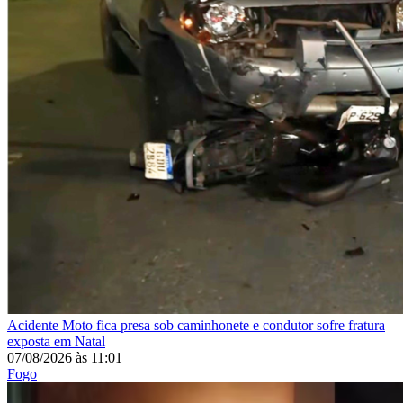
Acidente
Moto fica presa sob caminhonete e condutor sofre fratura
exposta em Natal
07/08/2026
às
11:01
Fogo