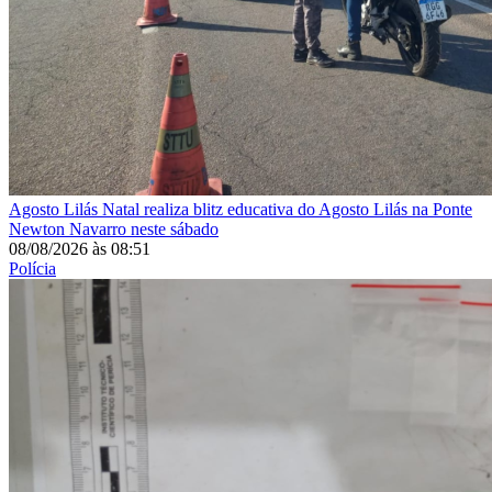
Agosto Lilás
Natal realiza blitz educativa do Agosto Lilás na Ponte
Newton Navarro neste sábado
08/08/2026
às
08:51
Polícia