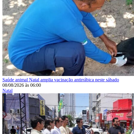
Saúde animal
Natal amplia vacinação antirrábica neste sábado
08/08/2026
às
06:00
Natal