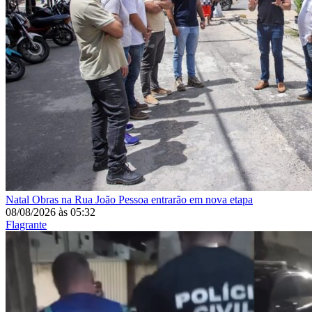
Natal
Obras na Rua João Pessoa entrarão em nova etapa
08/08/2026
às
05:32
Flagrante