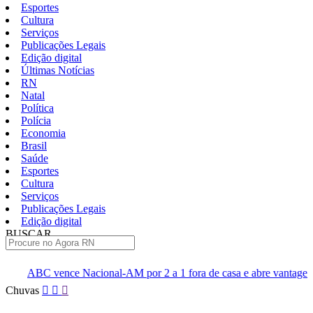
Esportes
Cultura
Serviços
Publicações Legais
Edição digital
Últimas Notícias
RN
Natal
Política
Polícia
Economia
Brasil
Saúde
Esportes
Cultura
Serviços
Publicações Legais
Edição digital
BUSCAR
ÚLTIMAS
nal-AM por 2 a 1 fora de casa e abre vantagem nas quartas
Cin
Pular
Chuvas
para
o