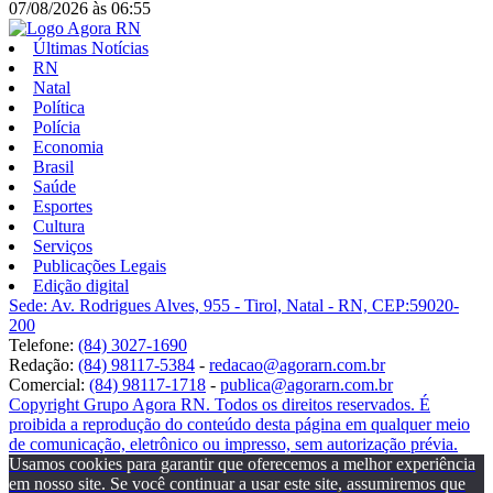
07/08/2026
às
06:55
Últimas Notícias
RN
Natal
Política
Polícia
Economia
Brasil
Saúde
Esportes
Cultura
Serviços
Publicações Legais
Edição digital
Sede: Av. Rodrigues Alves, 955 - Tirol, Natal - RN, CEP:59020-
200
Telefone:
(84) 3027-1690
Redação:
(84) 98117-5384
-
redacao@agorarn.com.br
Comercial:
(84) 98117-1718
-
publica@agorarn.com.br
Copyright Grupo Agora RN. Todos os direitos reservados. É
proibida a reprodução do conteúdo desta página em qualquer meio
de comunicação, eletrônico ou impresso, sem autorização prévia.
Usamos cookies para garantir que oferecemos a melhor experiência
em nosso site. Se você continuar a usar este site, assumiremos que