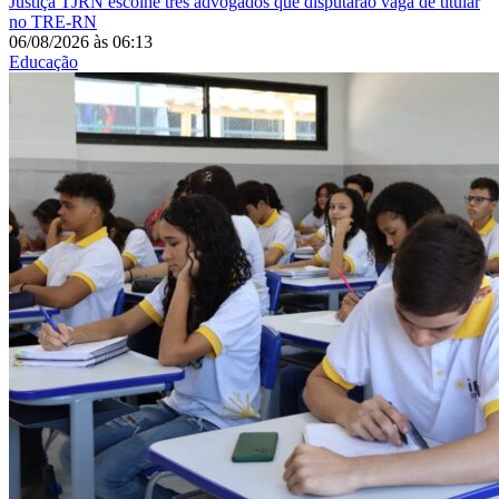
Justiça
TJRN escolhe três advogados que disputarão vaga de titular
no TRE-RN
06/08/2026
às
06:13
Educação