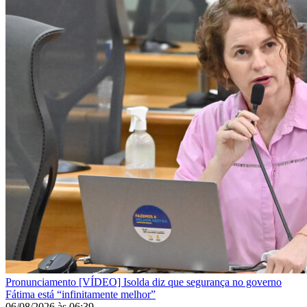
Pronunciamento
[VÍDEO] Isolda diz que segurança no governo
Fátima está “infinitamente melhor”
06/08/2026
às
06:39