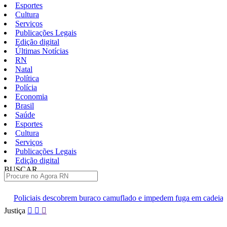
Esportes
Cultura
Serviços
Publicações Legais
Edição digital
Últimas Notícias
RN
Natal
Política
Polícia
Economia
Brasil
Saúde
Esportes
Cultura
Serviços
Publicações Legais
Edição digital
BUSCAR
ÚLTIMAS
rem buraco camuflado e impedem fuga em cadeia de Ceará-Mirim
Pular
Justiça
para
o