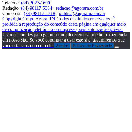
Telefone:
(84) 3027-1690
Redação:
(84) 98117-5384
-
redacao@agorarn.com.br
Comercial:
(84) 98117-1718
-
publica@agorarn.com.br
Copyright Grupo Agora RN. Todos os direitos reservados. É
proibida a reprodução do conteúdo desta página em qualquer meio
de comunicação, eletrônico ou impresso, sem autorização prévia.
Usamos cookies para garantir que oferecemos a melhor experiência
em nosso site. Se você continuar a usar este site, assumiremos que
você está satisfeito com ele.
Aceitar
Politica de Privacidade