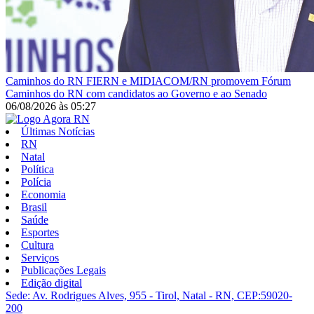
Caminhos do RN
FIERN e MIDIACOM/RN promovem Fórum
Caminhos do RN com candidatos ao Governo e ao Senado
06/08/2026
às
05:27
Últimas Notícias
RN
Natal
Política
Polícia
Economia
Brasil
Saúde
Esportes
Cultura
Serviços
Publicações Legais
Edição digital
Sede: Av. Rodrigues Alves, 955 - Tirol, Natal - RN, CEP:59020-
200