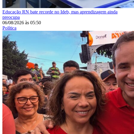
Educação
RN bate recorde no Ideb, mas aprendizagem ainda
preocupa
06/08/2026
às
05:50
Política