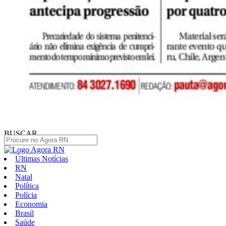
BUSCAR
Últimas Notícias
RN
Natal
Política
Polícia
Economia
Brasil
Saúde