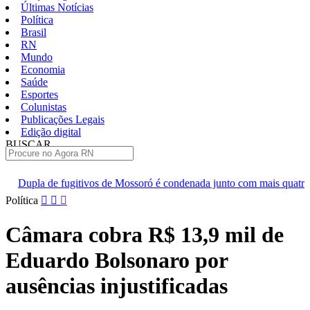
Últimas Notícias
Política
Brasil
RN
Mundo
Economia
Saúde
Esportes
Colunistas
Publicações Legais
Edição digital
BUSCAR
ÚLTIMAS
s de Mossoró é condenada junto com mais quatro homens que deram ap
Pular
Política
para
o
Câmara cobra R$ 13,9 mil de
conteúdo
Eduardo Bolsonaro por
ausências injustificadas