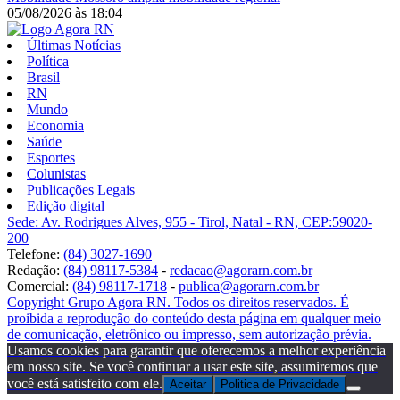
05/08/2026
às
18:04
Últimas Notícias
Política
Brasil
RN
Mundo
Economia
Saúde
Esportes
Colunistas
Publicações Legais
Edição digital
Sede: Av. Rodrigues Alves, 955 - Tirol, Natal - RN, CEP:59020-
200
Telefone:
(84) 3027-1690
Redação:
(84) 98117-5384
-
redacao@agorarn.com.br
Comercial:
(84) 98117-1718
-
publica@agorarn.com.br
Copyright Grupo Agora RN. Todos os direitos reservados. É
proibida a reprodução do conteúdo desta página em qualquer meio
de comunicação, eletrônico ou impresso, sem autorização prévia.
Usamos cookies para garantir que oferecemos a melhor experiência
em nosso site. Se você continuar a usar este site, assumiremos que
você está satisfeito com ele.
Aceitar
Politica de Privacidade