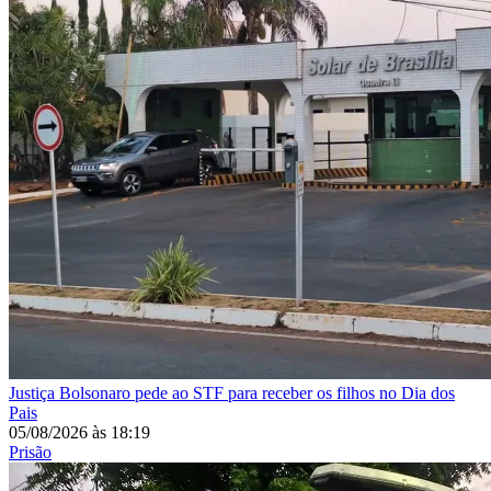
Justiça
Bolsonaro pede ao STF para receber os filhos no Dia dos
Pais
05/08/2026
às
18:19
Prisão