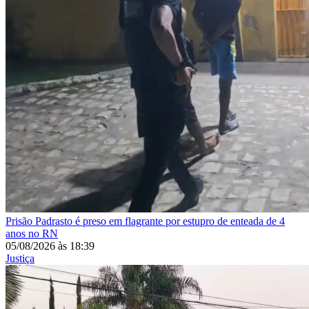
Prisão
Padrasto é preso em flagrante por estupro de enteada de 4
anos no RN
05/08/2026
às
18:39
Justiça