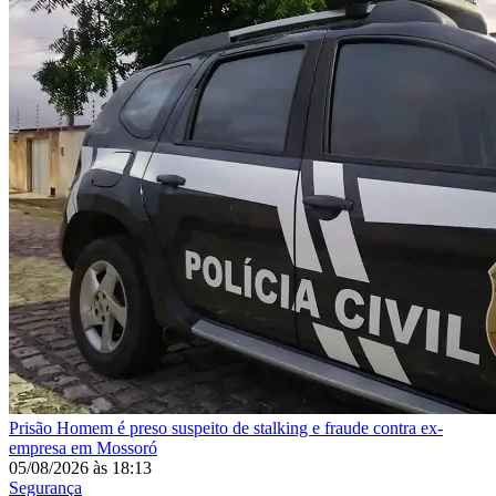
Prisão
Homem é preso suspeito de stalking e fraude contra ex-
empresa em Mossoró
05/08/2026
às
18:13
Segurança