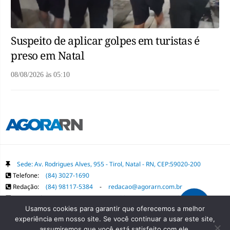
Suspeito de aplicar golpes em turistas é
preso em Natal
08/08/2026
às
05:10
Sede: Av. Rodrigues Alves, 955 - Tirol, Natal - RN, CEP:59020-200
Telefone:
(84) 3027-1690
Redação:
(84) 98117-5384
-
redacao@agorarn.com.br
Comercial:
(84) 98117-1718
-
publica@agorarn.com.br
Usamos cookies para garantir que oferecemos a melhor
experiência em nosso site. Se você continuar a usar este site,
Copyright Grupo Agora RN. Todos os direitos reservados. É proibida a
assumiremos que você está satisfeito com ele.