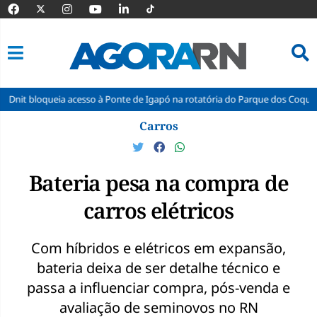
sso à Ponte de Igapó na rotatória do Parque dos Coqueiros
Lorrane O
Pular
Carros
para
o
conteúdo
Bateria pesa na compra de
carros elétricos
Com híbridos e elétricos em expansão,
bateria deixa de ser detalhe técnico e
passa a influenciar compra, pós-venda e
avaliação de seminovos no RN