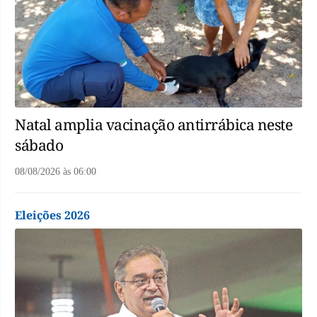
Natal amplia vacinação antirrábica neste
sábado
08/08/2026
às
06:00
Eleições 2026