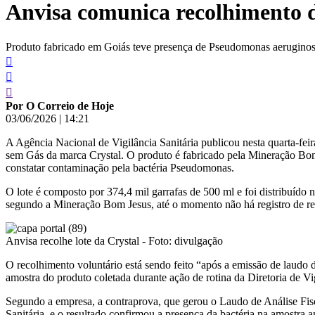
Anvisa comunica recolhimento de
conteúdo
Produto fabricado em Goiás teve presença de Pseudomonas aeruginosa c
Por O Correio de Hoje
03/06/2026
|
14:21
A Agência Nacional de Vigilância Sanitária publicou nesta quarta-f
sem Gás da marca Crystal. O produto é fabricado pela Mineração Bom
constatar contaminação pela bactéria Pseudomonas.
O lote é composto por 374,4 mil garrafas de 500 ml e foi distribuído 
segundo a Mineração Bom Jesus, até o momento não há registro de rec
Anvisa recolhe lote da Crystal - Foto: divulgação
O recolhimento voluntário está sendo feito “após a emissão de laudo
amostra do produto coletada durante ação de rotina da Diretoria de Vi
Segundo a empresa, a contraprova, que gerou o Laudo de Análise Fis
Sanitária, e o resultado confirmou a presença da bactéria na amostra 