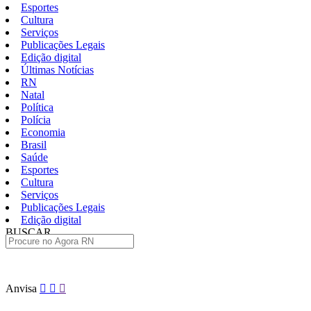
Esportes
Cultura
Serviços
Publicações Legais
Edição digital
Últimas Notícias
RN
Natal
Política
Polícia
Economia
Brasil
Saúde
Esportes
Cultura
Serviços
Publicações Legais
Edição digital
BUSCAR
ÚLTIMAS
Pular
Anvisa
para
o