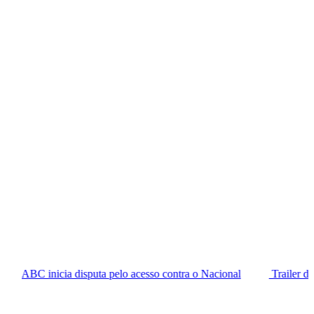
disputa pelo acesso contra o Nacional
Trailer de ‘Leite em Pó’,