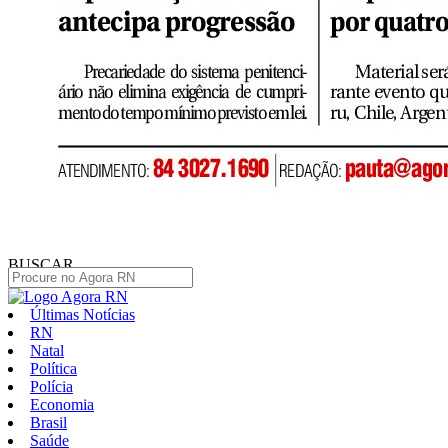
BUSCAR
Últimas Notícias
RN
Natal
Política
Polícia
Economia
Brasil
Saúde