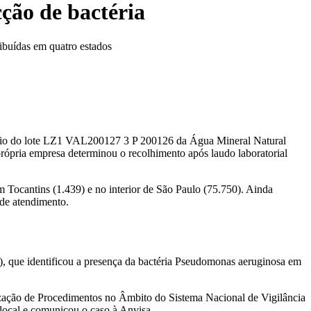
ção de bactéria
ribuídas em quatro estados
ntário do lote LZ1 VAL200127 3 P 200126 da Água Mineral Natural
ópria empresa determinou o recolhimento após laudo laboratorial
m Tocantins (1.439) e no interior de São Paulo (75.750). Ainda
 de atendimento.
), que identificou a presença da bactéria Pseudomonas aeruginosa em
ização de Procedimentos no Âmbito do Sistema Nacional de Vigilância
 local e comunicou o caso à Anvisa.