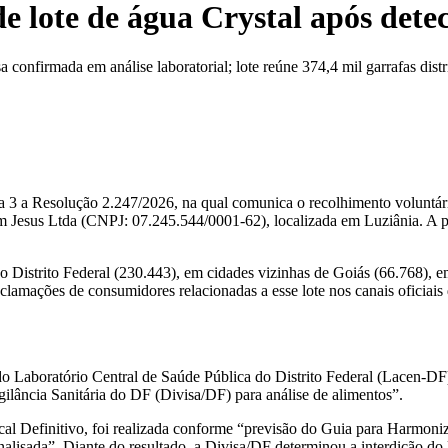
 lote de água Crystal após detec
onfirmada em análise laboratorial; lote reúne 374,4 mil garrafas dist
eira 3 a Resolução 2.247/2026, na qual comunica o recolhimento volu
 Jesus Ltda (CNPJ: 07.245.544/0001-62), localizada em Luziânia. A pr
no Distrito Federal (230.443), em cidades vizinhas de Goiás (66.768), e
lamações de consumidores relacionadas a esse lote nos canais oficiais
 do Laboratório Central de Saúde Pública do Distrito Federal (Lacen-DF
gilância Sanitária do DF (Divisa/DF) para análise de alimentos”.
cal Definitivo, foi realizada conforme “previsão do Guia para Harmon
analisada”. Diante do resultado, a Divisa/DF determinou a interdição do