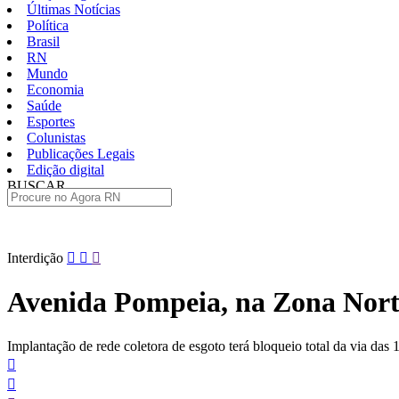
Últimas Notícias
Política
Brasil
RN
Mundo
Economia
Saúde
Esportes
Colunistas
Publicações Legais
Edição digital
BUSCAR
ÚLTIMAS
Pular
Interdição
para
o
Avenida Pompeia, na Zona Norte,
conteúdo
Implantação de rede coletora de esgoto terá bloqueio total da via das 1