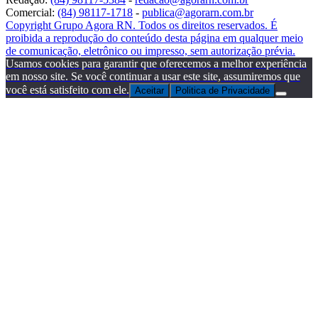
Comercial:
(84) 98117-1718
-
publica@agorarn.com.br
Copyright Grupo Agora RN. Todos os direitos reservados. É
proibida a reprodução do conteúdo desta página em qualquer meio
de comunicação, eletrônico ou impresso, sem autorização prévia.
Usamos cookies para garantir que oferecemos a melhor experiência
em nosso site. Se você continuar a usar este site, assumiremos que
você está satisfeito com ele.
Aceitar
Politica de Privacidade