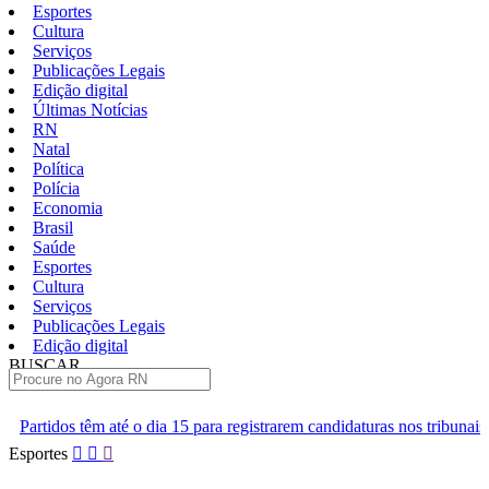
Esportes
Cultura
Serviços
Publicações Legais
Edição digital
Últimas Notícias
RN
Natal
Política
Polícia
Economia
Brasil
Saúde
Esportes
Cultura
Serviços
Publicações Legais
Edição digital
BUSCAR
ÚLTIMAS
a 15 para registrarem candidaturas nos tribunais
Senai RN abre 2 m
Pular
Esportes
para
o