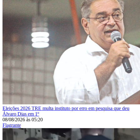
Eleições 2026
TRE multa instituto por erro em pesquisa que deu
Álvaro Dias em 1º
08/08/2026
às
05:20
Flagrante