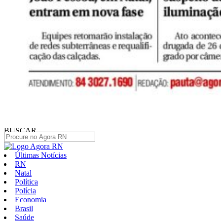
BUSCAR
Últimas Notícias
RN
Natal
Política
Polícia
Economia
Brasil
Saúde