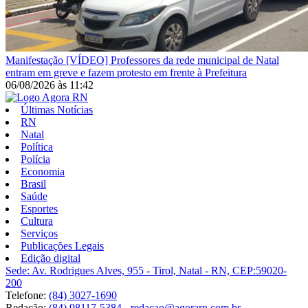
Manifestação
[VÍDEO] Professores da rede municipal de Natal
entram em greve e fazem protesto em frente à Prefeitura
06/08/2026
às
11:42
Últimas Notícias
RN
Natal
Política
Polícia
Economia
Brasil
Saúde
Esportes
Cultura
Serviços
Publicações Legais
Edição digital
Sede: Av. Rodrigues Alves, 955 - Tirol, Natal - RN, CEP:59020-
200
Telefone:
(84) 3027-1690
Redação:
(84) 98117-5384
-
redacao@agorarn.com.br