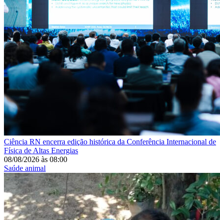
Ciência
RN encerra edição histórica da Conferência Internacional de
Física de Altas Energias
08/08/2026
às
08:00
Saúde animal