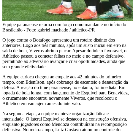
Equipe paranaense retorna com força como mandante no início do
Brasileirão - Foto: gabriel machado / athletico-PR
O jogo contra o Botafogo apresentou um roteiro distinto dos
anteriores. Logo aos três minutos, após um susto inicial em erro na
saída de bola, Viveros abriu o placar. Apesar do início favorável, o
Athletico passou a cometer falhas no meio e no campo defensivo,
permitindo ao adversário avançar e criar oportunidades, ainda que
sem grande efetividade.
A equipe carioca chegou ao empate aos 42 minutos do primeiro
tempo, com Edenílson, após cobrança de escanteio e desatenção da
defesa. A reação do time paranaense, no entanto, foi imediata. Em
jogada de bola longa, com lançamento de Esquivel para Benavídez,
o cruzamento encontrou novamente Viveros, que recolocou o
Athletico em vantagem antes do intervalo.
Na segunda etapa, a equipe manteve organização tática e
intensidade. O lateral Esquivel se destacou na construção ofensiva,
enquanto jogadores como Mendoza contribuíram na recomposição
defensiva. No meio-campo, Luiz Gustavo atuou no controle do