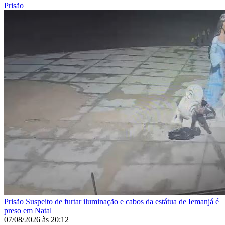
Prisão
Prisão
Suspeito de furtar iluminação e cabos da estátua de Iemanjá é
preso em Natal
07/08/2026
às
20:12