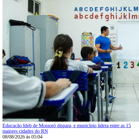
Educação
Ideb de Mossoró dispara, e município lidera entre as 15
maiores cidades do RN
08/08/2026
às
05:04