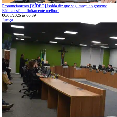
Pronunciamento
[VÍDEO] Isolda diz que segurança no governo
Fátima está “infinitamente melhor”
06/08/2026
às
06:39
Justiça