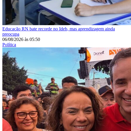
Educação
RN bate recorde no Ideb, mas aprendizagem ainda
preocupa
06/08/2026
às
05:50
Política