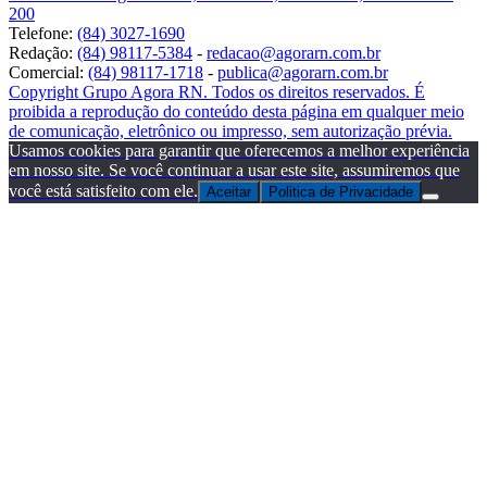
200
Telefone:
(84) 3027-1690
Redação:
(84) 98117-5384
-
redacao@agorarn.com.br
Comercial:
(84) 98117-1718
-
publica@agorarn.com.br
Copyright Grupo Agora RN. Todos os direitos reservados. É
proibida a reprodução do conteúdo desta página em qualquer meio
de comunicação, eletrônico ou impresso, sem autorização prévia.
Usamos cookies para garantir que oferecemos a melhor experiência
em nosso site. Se você continuar a usar este site, assumiremos que
você está satisfeito com ele.
Aceitar
Politica de Privacidade