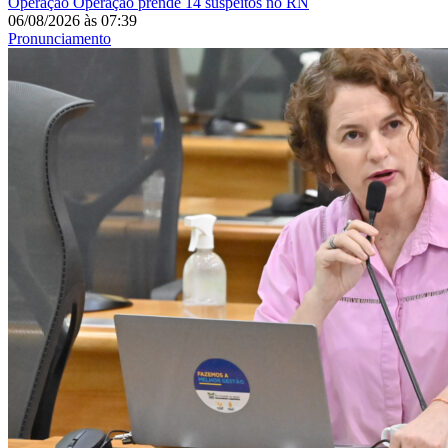
Operação
Operação prende 14 suspeitos no RN
06/08/2026
às
07:39
Pronunciamento