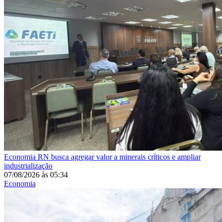
Economia
RN busca agregar valor a minerais críticos e ampliar
industrialização
07/08/2026
às
05:34
Economia