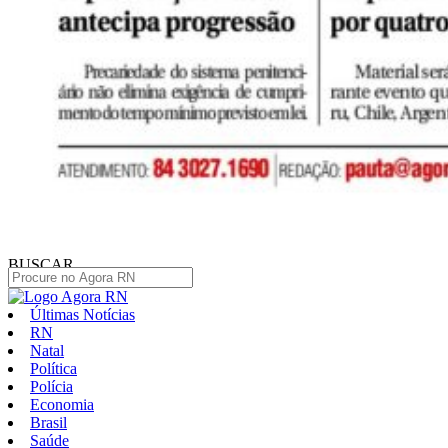
BUSCAR
Últimas Notícias
RN
Natal
Política
Polícia
Economia
Brasil
Saúde