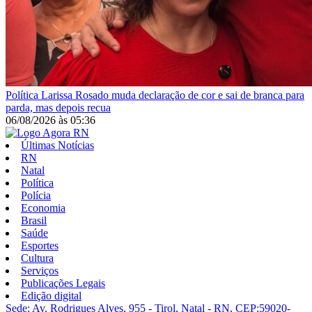
Política
Larissa Rosado muda declaração de cor e sai de branca para
parda, mas depois recua
06/08/2026
às
05:36
Últimas Notícias
RN
Natal
Política
Polícia
Economia
Brasil
Saúde
Esportes
Cultura
Serviços
Publicações Legais
Edição digital
Sede: Av. Rodrigues Alves, 955 - Tirol, Natal - RN, CEP:59020-