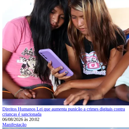
Direitos Humanos
Lei que aumenta punição a crimes digitais contra
crianças é sancionada
06/08/2026
às
20:02
Manifestação