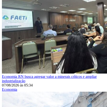
Economia
RN busca agregar valor a minerais críticos e ampliar
industrialização
07/08/2026
às
05:34
Economia