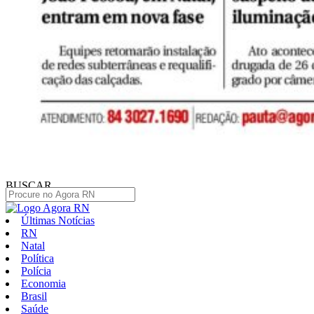
BUSCAR
Últimas Notícias
RN
Natal
Política
Polícia
Economia
Brasil
Saúde