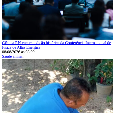
Ciência
RN encerra edição histórica da Conferência Internacional de
Física de Altas Energias
08/08/2026
às
08:00
Saúde animal