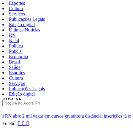
Esportes
Cultura
Serviços
Publicações Legais
Edição digital
Últimas Notícias
RN
Natal
Política
Polícia
Economia
Brasil
Saúde
Esportes
Cultura
Serviços
Publicações Legais
Edição digital
BUSCAR
ÚLTIMAS
m cursos gratuitos a distância; inscrições já estão abertas
Inmet 
Pular
Futebol
para
o