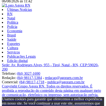
06/08/2026
às
11:42
Últimas Notícias
RN
Natal
Política
Polícia
Economia
Brasil
Saúde
Esportes
Cultura
Serviços
Publicações Legais
Edição digital
Sede: Av. Rodrigues Alves, 955 - Tirol, Natal - RN, CEP:59020-
200
Telefone:
(84) 3027-1690
Redação:
(84) 98117-5384
-
redacao@agorarn.com.br
Comercial:
(84) 98117-1718
-
publica@agorarn.com.br
Copyright Grupo Agora RN. Todos os direitos reservados. É
proibida a reprodução do conteúdo desta página em qualquer meio
de comunicação, eletrônico ou impresso, sem autorização prévia.
Usamos cookies para garantir que oferecemos a melhor experiência
em nosso site. Se você continuar a usar este site, assumiremos que