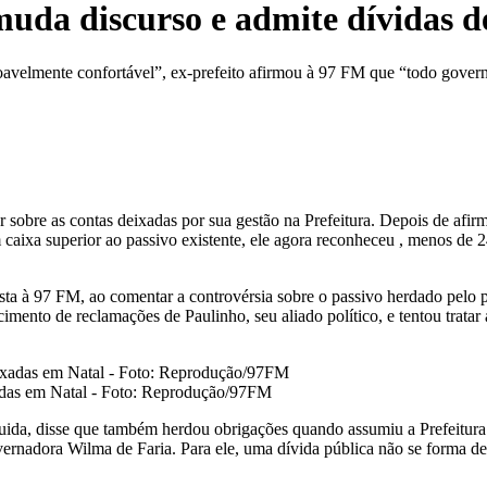
uda discurso e admite dívidas d
oavelmente confortável”, ex-prefeito afirmou à 97 FM que “todo govern
 sobre as contas deixadas por sua gestão na Prefeitura. Depois de afirm
caixa superior ao passivo existente, ele agora reconheceu , menos de 
sta à 97 FM, ao comentar a controvérsia sobre o passivo herdado pelo p
cimento de reclamações de Paulinho, seu aliado político, e tentou trat
adas em Natal - Foto: Reprodução/97FM
uida, disse que também herdou obrigações quando assumiu a Prefeitura e
vernadora Wilma de Faria. Para ele, uma dívida pública não se forma d