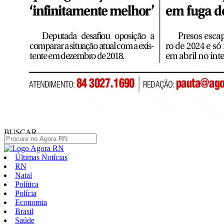
BUSCAR
Últimas Notícias
RN
Natal
Política
Polícia
Economia
Brasil
Saúde