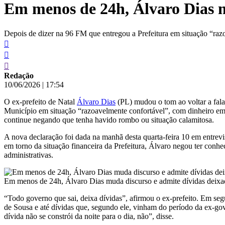
Em menos de 24h, Álvaro Dias m
conteúdo
Depois de dizer na 96 FM que entregou a Prefeitura em situação “raz
Redação
10/06/2026
|
17:54
O ex-prefeito de Natal
Álvaro Dias
(PL) mudou o tom ao voltar a falar
Município em situação “razoavelmente confortável”, com dinheiro em 
continue negando que tenha havido rombo ou situação calamitosa.
A nova declaração foi dada na manhã desta quarta-feira 10 em entrevi
em torno da situação financeira da Prefeitura, Álvaro negou ter conhe
administrativas.
Em menos de 24h, Álvaro Dias muda discurso e admite dívidas deix
“Todo governo que sai, deixa dívidas”, afirmou o ex-prefeito. Em seg
de Sousa e até dívidas que, segundo ele, vinham do período da ex-go
dívida não se constrói da noite para o dia, não”, disse.