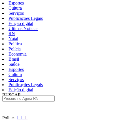
Esportes
Cultura
Serviços
Publicações Legais
Edição digital
Últimas Notícias
RN
Natal
Política
Polícia
Economia
Brasil
Saúde
Esportes
Cultura
Serviços
Publicações Legais
Edição digital
BUSCAR
ÚLTIMAS
Pular
Política
para
o