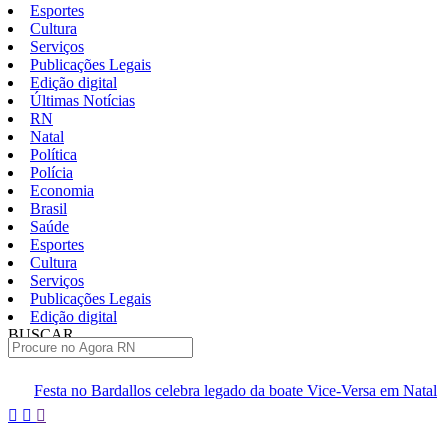
Esportes
Cultura
Serviços
Publicações Legais
Edição digital
Últimas Notícias
RN
Natal
Política
Polícia
Economia
Brasil
Saúde
Esportes
Cultura
Serviços
Publicações Legais
Edição digital
BUSCAR
ÚLTIMAS
os celebra legado da boate Vice-Versa em Natal
Documentário sob
Pular
para
o