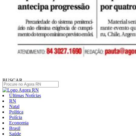
BUSCAR
Últimas Notícias
RN
Natal
Política
Polícia
Economia
Brasil
Saúde