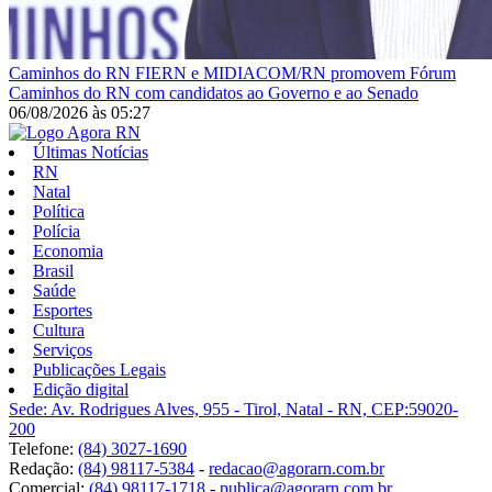
Caminhos do RN
FIERN e MIDIACOM/RN promovem Fórum
Caminhos do RN com candidatos ao Governo e ao Senado
06/08/2026
às
05:27
Últimas Notícias
RN
Natal
Política
Polícia
Economia
Brasil
Saúde
Esportes
Cultura
Serviços
Publicações Legais
Edição digital
Sede: Av. Rodrigues Alves, 955 - Tirol, Natal - RN, CEP:59020-
200
Telefone:
(84) 3027-1690
Redação:
(84) 98117-5384
-
redacao@agorarn.com.br
Comercial:
(84) 98117-1718
-
publica@agorarn.com.br