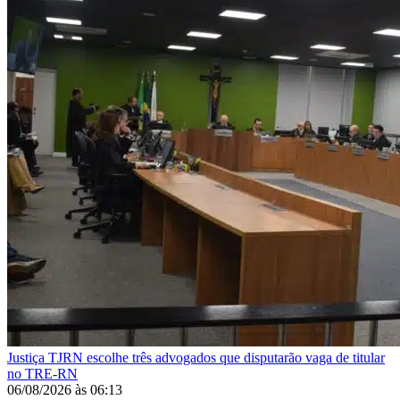
Justiça
TJRN escolhe três advogados que disputarão vaga de titular
no TRE-RN
06/08/2026
às
06:13