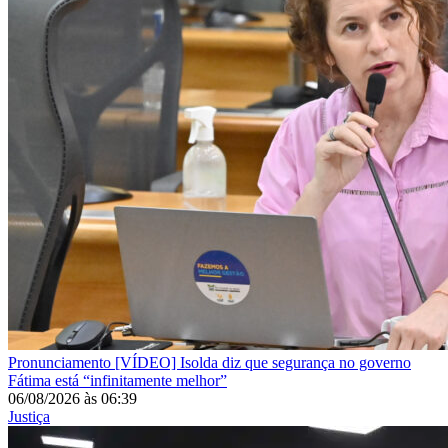
Pronunciamento
[VÍDEO] Isolda diz que segurança no governo
Fátima está “infinitamente melhor”
06/08/2026
às
06:39
Justiça