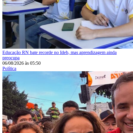
Educação
RN bate recorde no Ideb, mas aprendizagem ainda
preocupa
06/08/2026
às
05:50
Política