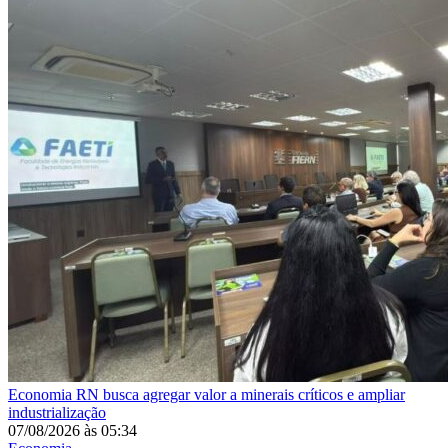
Economia
RN busca agregar valor a minerais críticos e ampliar
industrialização
07/08/2026
às
05:34