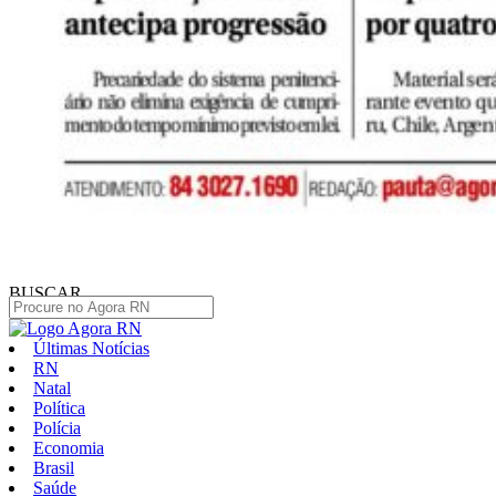
BUSCAR
Últimas Notícias
RN
Natal
Política
Polícia
Economia
Brasil
Saúde