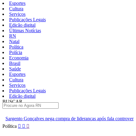
Esportes
Cultura
Serviços
Publicações Legais
Edição digital
Últimas Notícias
RN
Natal
Política
Polícia
Economia
Brasil
Saúde
Esportes
Cultura
Serviços
Publicações Legais
Edição digital
BUSCAR
ÚLTIMAS
nega compra de lideranças após fala controversa em entrevista
C
Pular
Política
para
o