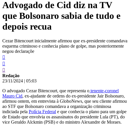
Advogado de Cid diz na TV
conteúdo
que Bolsonaro sabia de tudo e
depois recua
Cezar Bitencourt inicialmente afirmou que ex-presidente comandava
esquema criminoso e conhecia plano de golpe, mas posteriormente
negou declaraçõe
Redação
23/11/2024
|
05:03
O advogado Cezar Bitencourt, que representa o
tenente-coronel
Mauro Cid
, ex-ajudante de ordens do ex-presidente Jair Bolsonaro,
afirmou ontem, em entrevista à GloboNews, que seu cliente afirmou
ao STF que Bolsonaro comandava a organização criminosa
indiciada pela
Polícia Federal
e que conhecia o plano para um golpe
de Estado que envolvia os assassinatos do presidente Lula (PT), do
vice Geraldo Alckmin (PSB) e do ministro Alexandre de Moraes.