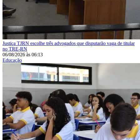
Justiça
TJRN escolhe três advogados que disputarão vaga de titular
no TRE-RN
06/08/2026
às
06:13
Educação