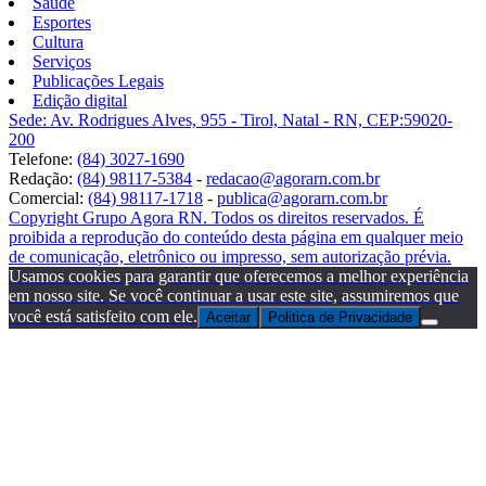
Saúde
Esportes
Cultura
Serviços
Publicações Legais
Edição digital
Sede: Av. Rodrigues Alves, 955 - Tirol, Natal - RN, CEP:59020-
200
Telefone:
(84) 3027-1690
Redação:
(84) 98117-5384
-
redacao@agorarn.com.br
Comercial:
(84) 98117-1718
-
publica@agorarn.com.br
Copyright Grupo Agora RN. Todos os direitos reservados. É
proibida a reprodução do conteúdo desta página em qualquer meio
de comunicação, eletrônico ou impresso, sem autorização prévia.
Usamos cookies para garantir que oferecemos a melhor experiência
em nosso site. Se você continuar a usar este site, assumiremos que
você está satisfeito com ele.
Aceitar
Politica de Privacidade