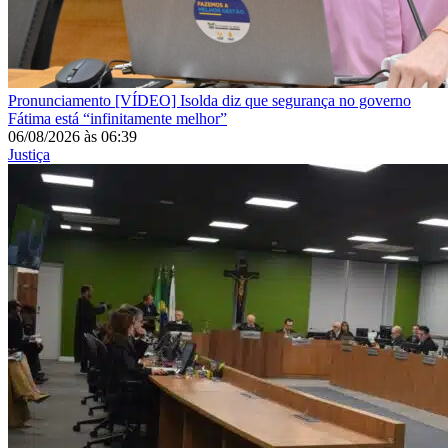
Pronunciamento
[VÍDEO] Isolda diz que segurança no governo
Fátima está “infinitamente melhor”
06/08/2026
às
06:39
Justiça