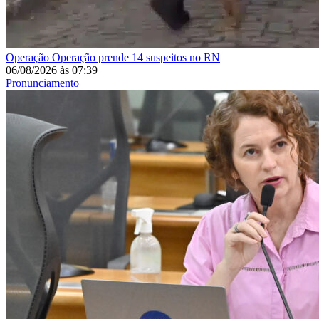
Operação
Operação prende 14 suspeitos no RN
06/08/2026
às
07:39
Pronunciamento