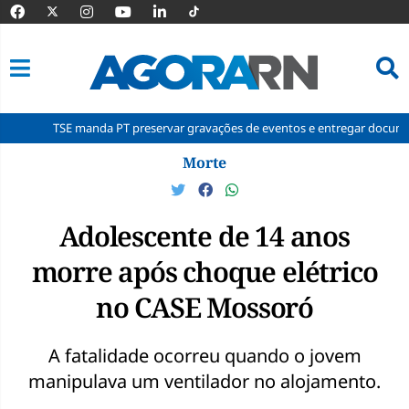
TSE manda PT preservar gravações de eventos e entregar documentos à Co
Pular
Morte
para
o
conteúdo
Adolescente de 14 anos
morre após choque elétrico
no CASE Mossoró
A fatalidade ocorreu quando o jovem
manipulava um ventilador no alojamento.