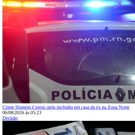
Crime
Homem é preso após incêndio em casa da ex na Zona Norte
06/08/2026
às
05:23
Decisão