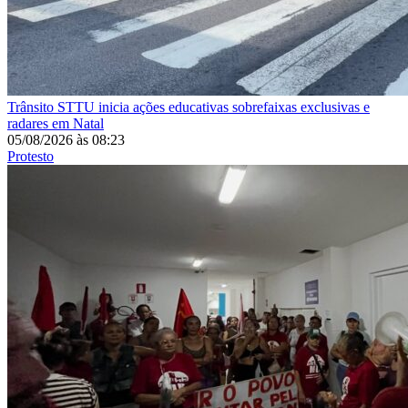
Trânsito
STTU inicia ações educativas sobrefaixas exclusivas e
radares em Natal
05/08/2026
às
08:23
Protesto