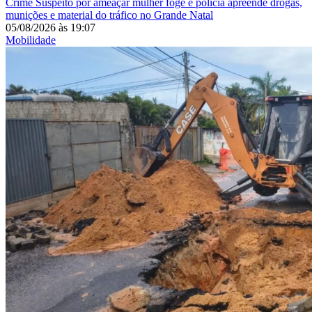
Crime
Suspeito por ameaçar mulher foge e polícia apreende drogas,
munições e material do tráfico no Grande Natal
05/08/2026
às
19:07
Mobilidade