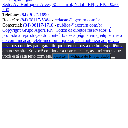
Sede: Av. Rodrigues Alves, 955 - Tirol, Natal - RN, CEP:59020-
200
Telefone:
(84) 3027-1690
Redação:
(84) 98117-5384
-
redacao@agorarn.com.br
Comercial:
(84) 98117-1718
-
publica@agorarn.com.br
Copyright Grupo Agora RN. Todos os direitos reservados. É
proibida a reprodução do conteúdo desta página em qualquer meio
de comunicação, eletrônico ou impresso, sem autorização prévia.
Usamos cookies para garantir que oferecemos a melhor experiência
em nosso site. Se você continuar a usar este site, assumiremos que
você está satisfeito com ele.
Aceitar
Politica de Privacidade