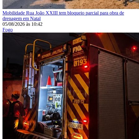
Mobilidade
Rua João XXIII tem bloqueio parcial para obra de
drenagem em Natal
05/08/2026
às
10:42
Fogo