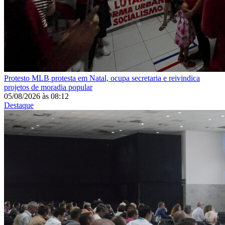
Protesto
MLB protesta em Natal, ocupa secretaria e reivindica
projetos de moradia popular
05/08/2026
às
08:12
Destaque