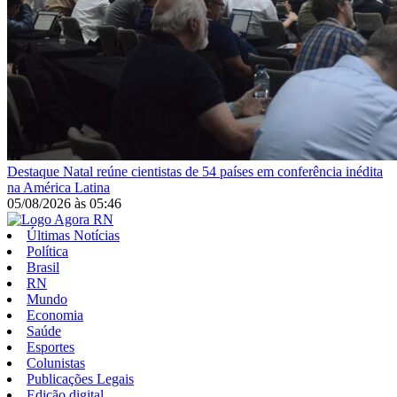
Destaque
Natal reúne cientistas de 54 países em conferência inédita
na América Latina
05/08/2026
às
05:46
Últimas Notícias
Política
Brasil
RN
Mundo
Economia
Saúde
Esportes
Colunistas
Publicações Legais
Edição digital