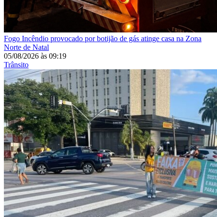
Fogo
Incêndio provocado por botijão de gás atinge casa na Zona
Norte de Natal
05/08/2026
às
09:19
Trânsito