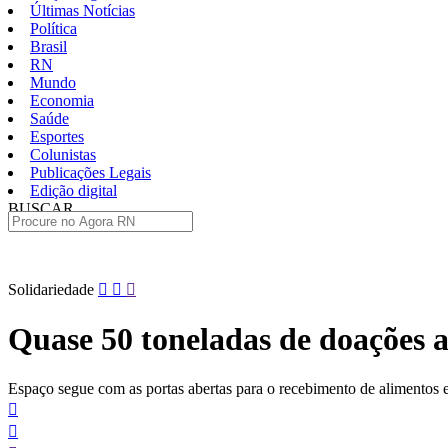
Últimas Notícias
Política
Brasil
RN
Mundo
Economia
Saúde
Esportes
Colunistas
Publicações Legais
Edição digital
BUSCAR
ÚLTIMAS
Pular
Solidariedade
para
o
Quase 50 toneladas de doações 
conteúdo
Espaço segue com as portas abertas para o recebimento de alimentos e