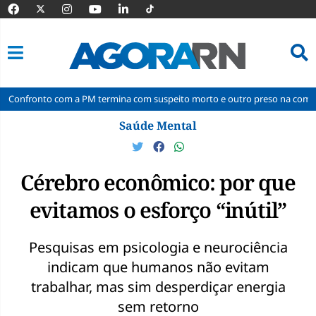
com a PM termina com suspeito morto e outro preso na comunidade da Gua
Pular
Saúde Mental
para
o
conteúdo
Cérebro econômico: por que
evitamos o esforço “inútil”
Pesquisas em psicologia e neurociência
indicam que humanos não evitam
trabalhar, mas sim desperdiçar energia
sem retorno