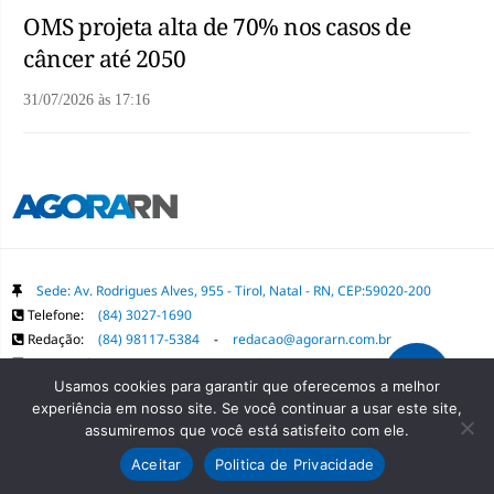
OMS projeta alta de 70% nos casos de
câncer até 2050
31/07/2026
às
17:16
Sede: Av. Rodrigues Alves, 955 - Tirol, Natal - RN, CEP:59020-200
Telefone:
(84) 3027-1690
Redação:
(84) 98117-5384
-
redacao@agorarn.com.br
Comercial:
(84) 98117-1718
-
publica@agorarn.com.br
Usamos cookies para garantir que oferecemos a melhor
experiência em nosso site. Se você continuar a usar este site,
Copyright Grupo Agora RN. Todos os direitos reservados. É proibida a
assumiremos que você está satisfeito com ele.
reprodução do conteúdo desta página em qualquer meio de comunicação,
Aceitar
Politica de Privacidade
eletrônico ou impresso, sem autorização prévia.