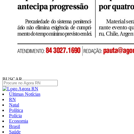
BUSCAR
Últimas Notícias
RN
Natal
Política
Polícia
Economia
Brasil
Saúde