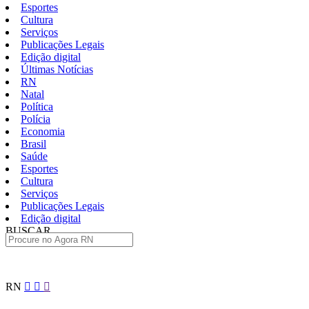
Esportes
Cultura
Serviços
Publicações Legais
Edição digital
Últimas Notícias
RN
Natal
Política
Polícia
Economia
Brasil
Saúde
Esportes
Cultura
Serviços
Publicações Legais
Edição digital
BUSCAR
ÚLTIMAS
Pular
RN
para
o