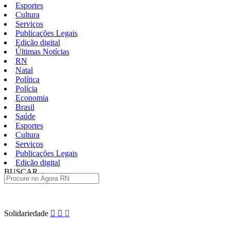
Esportes
Cultura
Serviços
Publicações Legais
Edição digital
Últimas Notícias
RN
Natal
Política
Polícia
Economia
Brasil
Saúde
Esportes
Cultura
Serviços
Publicações Legais
Edição digital
BUSCAR
ÚLTIMAS
Pular
Solidariedade
para
o