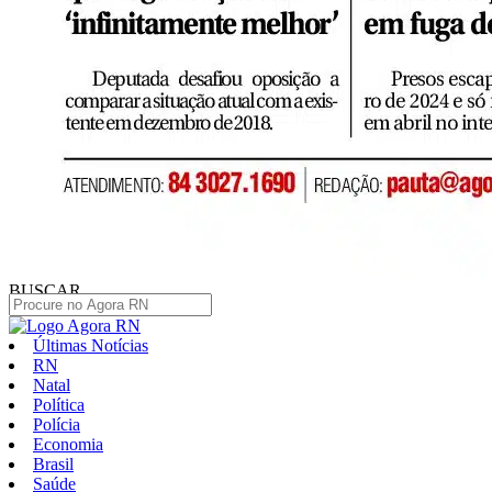
BUSCAR
Últimas Notícias
RN
Natal
Política
Polícia
Economia
Brasil
Saúde