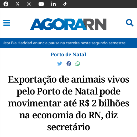
d anuncia pausa na carreira neste segundo semestre
Taxa das blusi
Pular
Porto de Natal
para
o
conteúdo
Exportação de animais vivos
pelo Porto de Natal pode
movimentar até R$ 2 bilhões
na economia do RN, diz
secretário