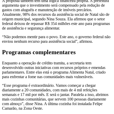
A proposta também tem uma lógica financeira própria. A prefeitura
argumenta que o investimento será compensado pela redução de
gastos com aluguéis e manutenção de imóveis precários.
Atualmente, 98% dos recursos da assistência social de Natal são de
origem municipal, segundo Nina Souza. Ela afirmou que o setor
federal deixou de repassar R$ 354 milhões este ano para programas
de assistência e segurança alimentar.
“Não podemos mentir para o povo. Este ano, o governo federal não
enviou nenhum recurso para assistência social”, afirmou.
Programas complementares
Enquanto a operação de crédito tramita, a secretaria tem
desenvolvido outras iniciativas com recursos próprios e emendas
parlamentares. Entre elas está o programa Alimenta Natal, criado
para enfrentar a fome nas comunidades mais vulneráveis.
“Esse programa é extraordinário. Vamos começar a chegar
diariamente a 20 comunidades, com mais de 4 mil refeições
semanais e 17 mil por mês. E será o jantar. Paralela a isso, abrimos
mais cozinhas comunitárias, que servem 100 pessoas diariamente
com almoço”, disse Nina. A última cozinha foi instalada Felipe
Camarão, na Zona Oeste.