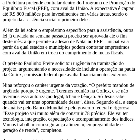
a Prefeitura pretende contratar dentro do Programa de Promoção do
Equilíbrio Fiscal (PEF), com aval da União. A expectativa é captar
até R$ 800 milhões para investimentos em várias áreas, sendo o
projeto da assistência social o primeiro deles.
Além da lei sobre o empréstimo específico para a assistência, outra
lei já enviada na semana passada precisa ser aprovada até o fim
deste mês: a que permite a adesão de Natal ao PEF – iniciativa a
partir da qual estados e municípios podem contratar empréstimos
com aval da União em troca do cumprimento de metas fiscais.
O prefeito Paulinho Freire solicitou urgência na tramitação do
projeto, argumentando a necessidade de incluir a operação na pauta
da Cofiex, comissão federal que avalia financiamentos externos.
Nina reforçou o caráter urgente da votação. “O prefeito mandou de
urgência porque é urgente. Teremos reunião na Cofiex, e se não
tivermos essa autorização legal, tchau e bênção. Só Jesus sabe
quando vai ter uma oportunidade dessa”, disse. Segundo ela, a etapa
de análise pelo Banco Mundial e pelo governo federal é rigorosa.
“Esse projeto vai muito além de construir 78 prédios. Ele vai ter
tecnologia, integração, capacitação e acompanhamento dos índices.
Vamos trabalhar com segurança alimentar, empregabilidade e
geração de renda”, completou.