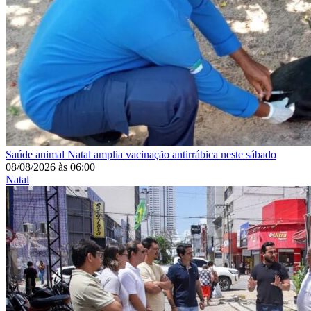
Saúde animal
Natal amplia vacinação antirrábica neste sábado
08/08/2026
às
06:00
Natal