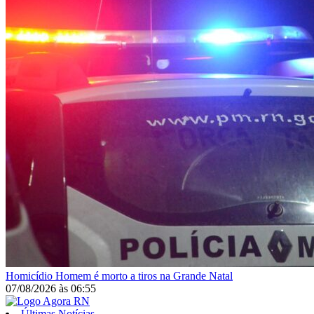
Homicídio
Homem é morto a tiros na Grande Natal
07/08/2026
às
06:55
Últimas Notícias