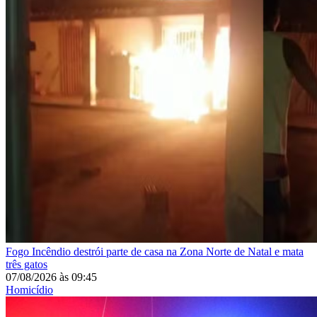
Fogo
Incêndio destrói parte de casa na Zona Norte de Natal e mata
três gatos
07/08/2026
às
09:45
Homicídio