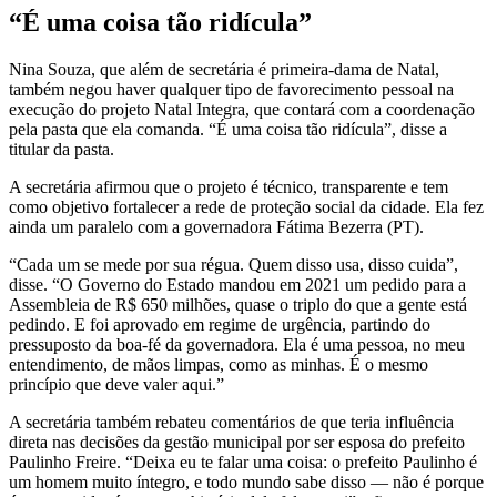
“É uma coisa tão ridícula”
Nina Souza, que além de secretária é primeira-dama de Natal,
também negou haver qualquer tipo de favorecimento pessoal na
execução do projeto Natal Integra, que contará com a coordenação
pela pasta que ela comanda. “É uma coisa tão ridícula”, disse a
titular da pasta.
A secretária afirmou que o projeto é técnico, transparente e tem
como objetivo fortalecer a rede de proteção social da cidade. Ela fez
ainda um paralelo com a governadora Fátima Bezerra (PT).
“Cada um se mede por sua régua. Quem disso usa, disso cuida”,
disse. “O Governo do Estado mandou em 2021 um pedido para a
Assembleia de R$ 650 milhões, quase o triplo do que a gente está
pedindo. E foi aprovado em regime de urgência, partindo do
pressuposto da boa-fé da governadora. Ela é uma pessoa, no meu
entendimento, de mãos limpas, como as minhas. É o mesmo
princípio que deve valer aqui.”
A secretária também rebateu comentários de que teria influência
direta nas decisões da gestão municipal por ser esposa do prefeito
Paulinho Freire. “Deixa eu te falar uma coisa: o prefeito Paulinho é
um homem muito íntegro, e todo mundo sabe disso — não é porque