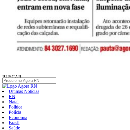
BUSCAR
Últimas Notícias
RN
Natal
Política
Polícia
Economia
Brasil
Saúde