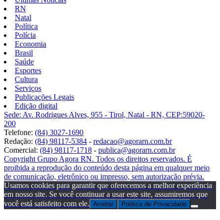
RN
Natal
Política
Polícia
Economia
Brasil
Saúde
Esportes
Cultura
Serviços
Publicações Legais
Edição digital
Sede: Av. Rodrigues Alves, 955 - Tirol, Natal - RN, CEP:59020-
200
Telefone:
(84) 3027-1690
Redação:
(84) 98117-5384
-
redacao@agorarn.com.br
Comercial:
(84) 98117-1718
-
publica@agorarn.com.br
Copyright Grupo Agora RN. Todos os direitos reservados. É
proibida a reprodução do conteúdo desta página em qualquer meio
de comunicação, eletrônico ou impresso, sem autorização prévia.
Usamos cookies para garantir que oferecemos a melhor experiência
em nosso site. Se você continuar a usar este site, assumiremos que
você está satisfeito com ele.
Aceitar
Politica de Privacidade