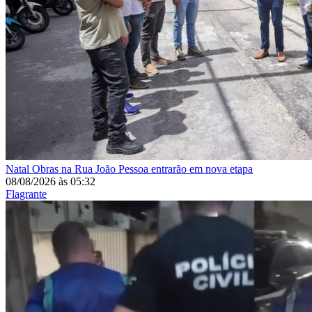
Natal
Obras na Rua João Pessoa entrarão em nova etapa
08/08/2026
às
05:32
Flagrante