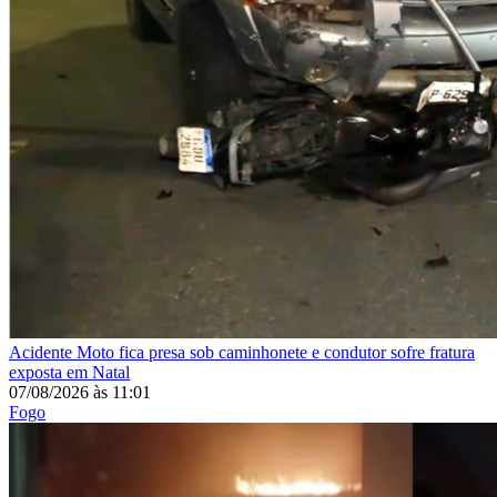
Acidente
Moto fica presa sob caminhonete e condutor sofre fratura
exposta em Natal
07/08/2026
às
11:01
Fogo