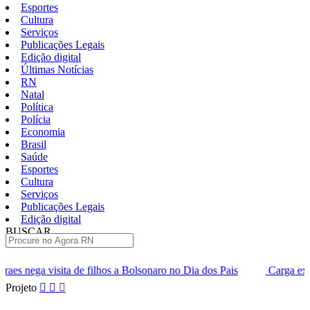
Esportes
Cultura
Serviços
Publicações Legais
Edição digital
Últimas Notícias
RN
Natal
Política
Polícia
Economia
Brasil
Saúde
Esportes
Cultura
Serviços
Publicações Legais
Edição digital
BUSCAR
ÚLTIMAS
lhos a Bolsonaro no Dia dos Pais
Carga extra de ingressos para
Pular
Projeto
para
o