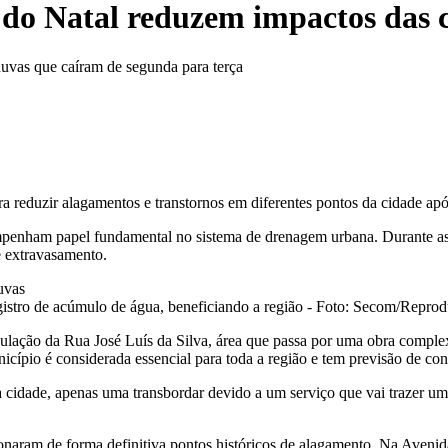
a do Natal reduzem impactos das 
huvas que caíram de segunda para terça
a reduzir alagamentos e transtornos em diferentes pontos da cidade após 
penham papel fundamental no sistema de drenagem urbana. Durante as c
e extravasamento.
egistro de acúmulo de água, beneficiando a região - Foto: Secom/Repro
ubulação da Rua José Luís da Silva, área que passa por uma obra compl
icípio é considerada essencial para toda a região e tem previsão de co
idade, apenas uma transbordar devido a um serviço que vai trazer uma 
ionaram de forma definitiva pontos históricos de alagamento. Na Avenida