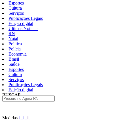
Esportes
Cultura
Serviços
Publicações Legais
Edição digital
Últimas Notícias
RN
Natal
Política
Polícia
Economia
Brasil
Saúde
Esportes
Cultura
Serviços
Publicações Legais
Edição digital
BUSCAR
ÚLTIMAS
Pular
Medidas
para
o