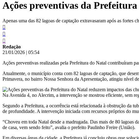
Ações preventivas da Prefeitur
conteúdo
Apenas uma das 82 lagoas de captação extravasaram após as fortes c
Redação
21/01/2026
|
05:54
Ações preventivas realizadas pela Prefeitura do Natal contribuíram par
Atualmente, o município conta com 82 lagoas de captação, que desem
Primavera, no bairro Nossa Senhora da Apresentação, atingiu nível d
Na Avenida 4, no Alecrim, a intervenção se mostrou eficiente, sem r
Segundo a Prefeitura, a ocorrência está relacionada à obstrução da t
de profundidade. A intervenção iniciada com recursos próprios do mun
“Choveu em toda Natal desde a madrugada. Das mais de 80 lagoas da c
de casa, vem sendo feito”, avalia o prefeito Paulinho Freire (União).
Em diversas áreas da cidade, a Prefeitura já concluiu obras que soluc