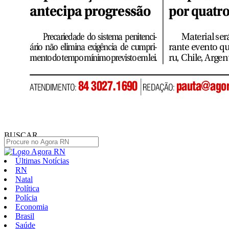
BUSCAR
Últimas Notícias
RN
Natal
Política
Polícia
Economia
Brasil
Saúde