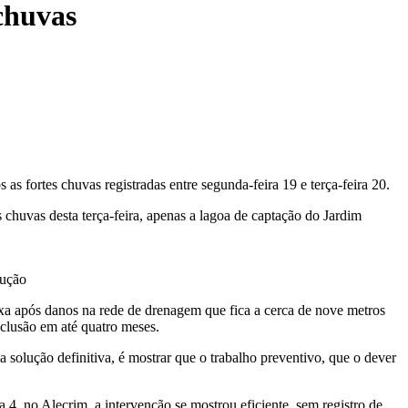
chuvas
as fortes chuvas registradas entre segunda-feira 19 e terça-feira 20.
huvas desta terça-feira, apenas a lagoa de captação do Jardim
dução
exa após danos na rede de drenagem que fica a cerca de nove metros
nclusão em até quatro meses.
solução definitiva, é mostrar que o trabalho preventivo, que o dever
 4, no Alecrim, a intervenção se mostrou eficiente, sem registro de