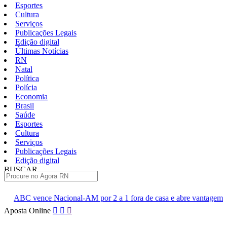
Esportes
Cultura
Serviços
Publicações Legais
Edição digital
Últimas Notícias
RN
Natal
Política
Polícia
Economia
Brasil
Saúde
Esportes
Cultura
Serviços
Publicações Legais
Edição digital
BUSCAR
ÚLTIMAS
al-AM por 2 a 1 fora de casa e abre vantagem nas quartas
Cine
Pular
Aposta Online
para
o