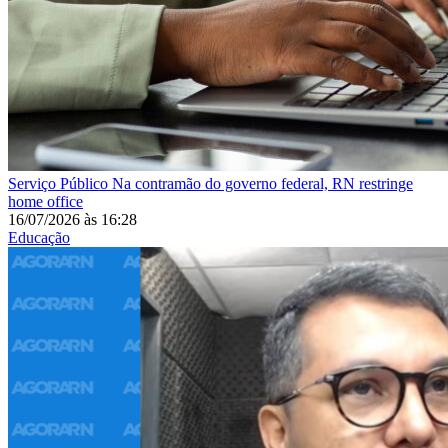
Serviço Público
Na contramão do governo federal, RN restringe
home office
16/07/2026
às
16:28
Educação