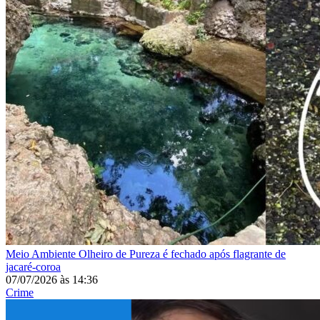
Meio Ambiente
Olheiro de Pureza é fechado após flagrante de
jacaré-coroa
07/07/2026
às
14:36
Crime