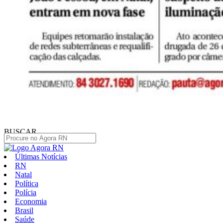
BUSCAR
Últimas Notícias
RN
Natal
Política
Polícia
Economia
Brasil
Saúde