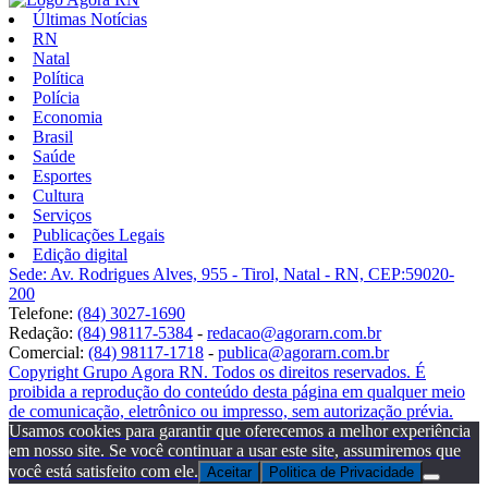
Últimas Notícias
RN
Natal
Política
Polícia
Economia
Brasil
Saúde
Esportes
Cultura
Serviços
Publicações Legais
Edição digital
Sede: Av. Rodrigues Alves, 955 - Tirol, Natal - RN, CEP:59020-
200
Telefone:
(84) 3027-1690
Redação:
(84) 98117-5384
-
redacao@agorarn.com.br
Comercial:
(84) 98117-1718
-
publica@agorarn.com.br
Copyright Grupo Agora RN. Todos os direitos reservados. É
proibida a reprodução do conteúdo desta página em qualquer meio
de comunicação, eletrônico ou impresso, sem autorização prévia.
Usamos cookies para garantir que oferecemos a melhor experiência
em nosso site. Se você continuar a usar este site, assumiremos que
você está satisfeito com ele.
Aceitar
Politica de Privacidade