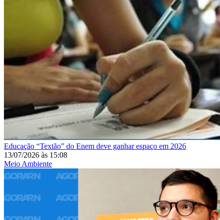
Educação
“Textão” do Enem deve ganhar espaço em 2026
13/07/2026
às
15:08
Meio Ambiente