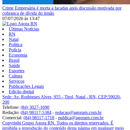
Crime
Empresária é morta a facadas após discussão motivada por
cobrança de dívida do irmão
07/07/2026
às
13:47
Últimas Notícias
RN
Natal
Política
Polícia
Economia
Brasil
Saúde
Esportes
Cultura
Serviços
Publicações Legais
Edição digital
Sede: Av. Rodrigues Alves, 955 - Tirol, Natal - RN, CEP:59020-
200
Telefone:
(84) 3027-1690
Redação:
(84) 98117-5384
-
redacao@agorarn.com.br
Comercial:
(84) 98117-1718
-
publica@agorarn.com.br
Copyright Grupo Agora RN. Todos os direitos reservados. É
proibida a reprodução do conteúdo desta página em qualquer meio