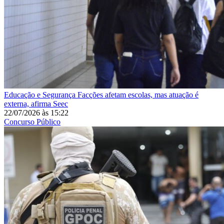
Educação e Segurança
Facções afetam escolas, mas atuação é
externa, afirma Seec
22/07/2026
às
15:22
Concurso Público