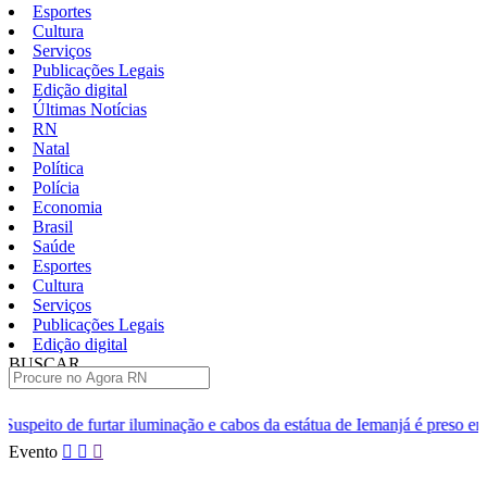
Esportes
Cultura
Serviços
Publicações Legais
Edição digital
Últimas Notícias
RN
Natal
Política
Polícia
Economia
Brasil
Saúde
Esportes
Cultura
Serviços
Publicações Legais
Edição digital
BUSCAR
ÚLTIMAS
minação e cabos da estátua de Iemanjá é preso em Natal
Homem é p
Pular
Evento
para
o