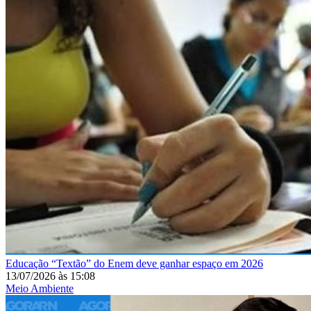
Educação
“Textão” do Enem deve ganhar espaço em 2026
13/07/2026
às
15:08
Meio Ambiente