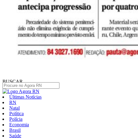
BUSCAR
Últimas Notícias
RN
Natal
Política
Polícia
Economia
Brasil
Saúde