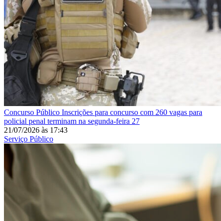
Concurso Público
Inscrições para concurso com 260 vagas para
policial penal terminam na segunda-feira 27
21/07/2026
às
17:43
Serviço Público