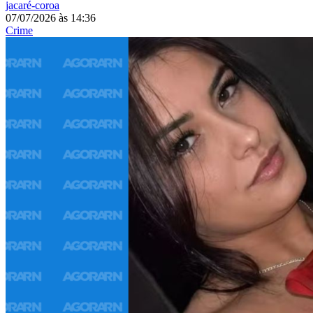
jacaré-coroa
07/07/2026
às
14:36
Crime