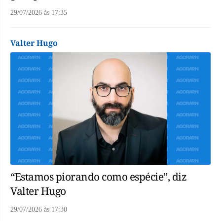
29/07/2026
às
17:35
Valter Hugo
“Estamos piorando como espécie”, diz
Valter Hugo
29/07/2026
às
17:30