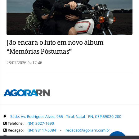
Jão encara o luto em novo álbum
“Memórias Póstumas”
28/07/2026
às
17:46
Sede: Av. Rodrigues Alves, 955 - Tirol, Natal - RN, CEP:59020-200
Telefone:
(84) 3027-1690
Redação:
(84) 98117-5384
-
redacao@agorarn.com.br
Comercial:
(84) 98117-1718
-
publica@agorarn.com.br