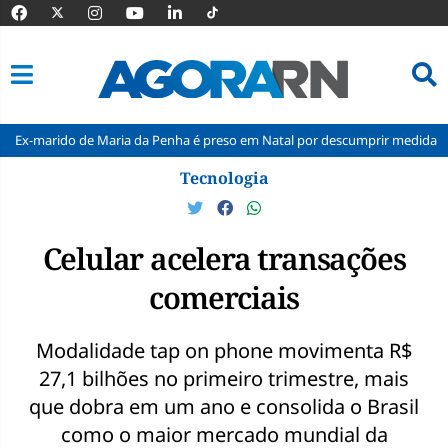
 de Maria da Penha é preso em Natal por descumprir medida protetiva
Pular
Tecnologia
para
o
conteúdo
Celular acelera transações
comerciais
Modalidade tap on phone movimenta R$
27,1 bilhões no primeiro trimestre, mais
que dobra em um ano e consolida o Brasil
como o maior mercado mundial da