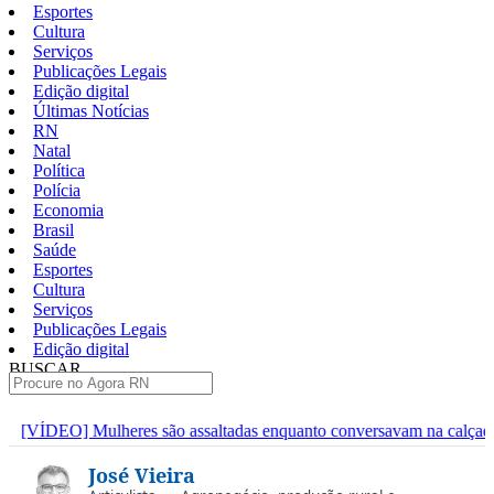
Esportes
Cultura
Serviços
Publicações Legais
Edição digital
Últimas Notícias
RN
Natal
Política
Polícia
Economia
Brasil
Saúde
Esportes
Cultura
Serviços
Publicações Legais
Edição digital
BUSCAR
ÚLTIMAS
Mulheres são assaltadas enquanto conversavam na calçada em São G
Pular
José Vieira
para
o