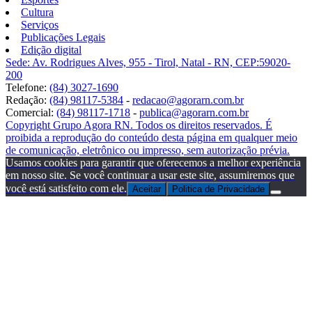
Cultura
Serviços
Publicações Legais
Edição digital
Sede: Av. Rodrigues Alves, 955 - Tirol, Natal - RN, CEP:59020-
200
Telefone:
(84) 3027-1690
Redação:
(84) 98117-5384
-
redacao@agorarn.com.br
Comercial:
(84) 98117-1718
-
publica@agorarn.com.br
Copyright Grupo Agora RN. Todos os direitos reservados. É
proibida a reprodução do conteúdo desta página em qualquer meio
de comunicação, eletrônico ou impresso, sem autorização prévia.
Usamos cookies para garantir que oferecemos a melhor experiência
em nosso site. Se você continuar a usar este site, assumiremos que
você está satisfeito com ele.
Aceitar
Politica de Privacidade