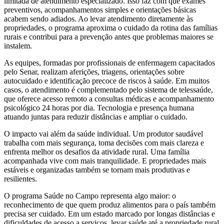
limitada de atendimento especializado. Isso faz com que exames
preventivos, acompanhamentos simples e orientações básicas
acabem sendo adiados. Ao levar atendimento diretamente às
propriedades, o programa aproxima o cuidado da rotina das famílias
rurais e contribui para a prevenção antes que problemas maiores se
instalem.
As equipes, formadas por profissionais de enfermagem capacitados
pelo Senar, realizam aferições, triagens, orientações sobre
autocuidado e identificação precoce de riscos à saúde. Em muitos
casos, o atendimento é complementado pelo sistema de telessaúde,
que oferece acesso remoto a consultas médicas e acompanhamento
psicológico 24 horas por dia. Tecnologia e presença humana
atuando juntas para reduzir distâncias e ampliar o cuidado.
O impacto vai além da saúde individual. Um produtor saudável
trabalha com mais segurança, toma decisões com mais clareza e
enfrenta melhor os desafios da atividade rural. Uma família
acompanhada vive com mais tranquilidade. E propriedades mais
estáveis e organizadas também se tornam mais produtivas e
resilientes.
O programa Saúde no Campo representa algo maior: o
reconhecimento de que quem produz alimentos para o país também
precisa ser cuidado. Em um estado marcado por longas distâncias e
dificuldades de acesso a serviços, levar saúde até a propriedade rural