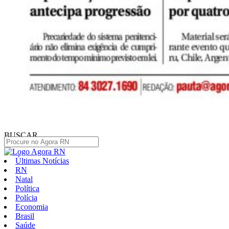
BUSCAR
Últimas Notícias
RN
Natal
Política
Polícia
Economia
Brasil
Saúde