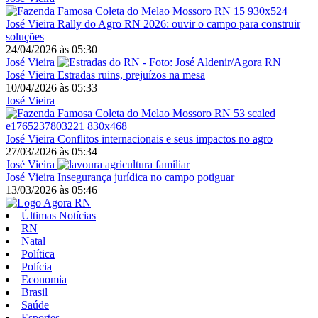
José Vieira
Rally do Agro RN 2026: ouvir o campo para construir
soluções
24/04/2026
às
05:30
José Vieira
José Vieira
Estradas ruins, prejuízos na mesa
10/04/2026
às
05:33
José Vieira
José Vieira
Conflitos internacionais e seus impactos no agro
27/03/2026
às
05:34
José Vieira
José Vieira
Insegurança jurídica no campo potiguar
13/03/2026
às
05:46
Últimas Notícias
RN
Natal
Política
Polícia
Economia
Brasil
Saúde
Esportes