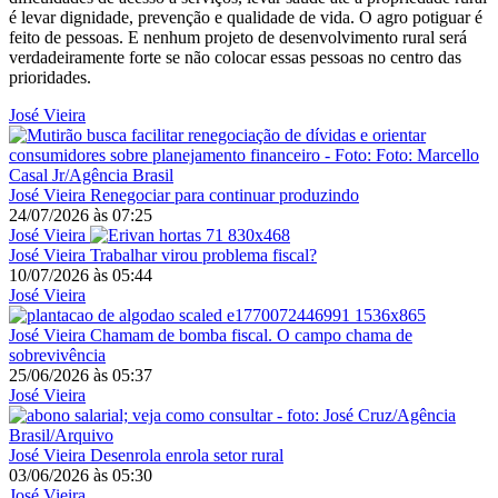
é levar dignidade, prevenção e qualidade de vida. O agro potiguar é
feito de pessoas. E nenhum projeto de desenvolvimento rural será
verdadeiramente forte se não colocar essas pessoas no centro das
prioridades.
José Vieira
José Vieira
Renegociar para continuar produzindo
24/07/2026
às
07:25
José Vieira
José Vieira
Trabalhar virou problema fiscal?
10/07/2026
às
05:44
José Vieira
José Vieira
Chamam de bomba fiscal. O campo chama de
sobrevivência
25/06/2026
às
05:37
José Vieira
José Vieira
Desenrola enrola setor rural
03/06/2026
às
05:30
José Vieira