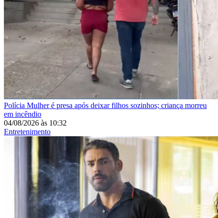
Polícia
Mulher é presa após deixar filhos sozinhos; criança morreu
em incêndio
04/08/2026
às
10:32
Entretenimento