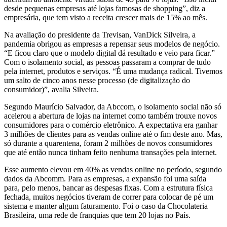
desde pequenas empresas até lojas famosas de shopping”, diz a
empresária, que tem visto a receita crescer mais de 15% ao mês.
Na avaliação do presidente da Trevisan, VanDick Silveira, a
pandemia obrigou as empresas a repensar seus modelos de negócio.
“E ficou claro que o modelo digital dá resultado e veio para ficar.”
Com o isolamento social, as pessoas passaram a comprar de tudo
pela internet, produtos e serviços. “É uma mudança radical. Tivemos
um salto de cinco anos nesse processo (de digitalização do
consumidor)”, avalia Silveira.
Segundo Maurício Salvador, da Abccom, o isolamento social não só
acelerou a abertura de lojas na internet como também trouxe novos
consumidores para o comércio eletrônico. A expectativa era ganhar
3 milhões de clientes para as vendas online até o fim deste ano. Mas,
só durante a quarentena, foram 2 milhões de novos consumidores
que até então nunca tinham feito nenhuma transações pela internet.
Esse aumento elevou em 40% as vendas online no período, segundo
dados da Abcomm. Para as empresas, a expansão foi uma saída
para, pelo menos, bancar as despesas fixas. Com a estrutura física
fechada, muitos negócios tiveram de correr para colocar de pé um
sistema e manter algum faturamento. Foi o caso da Chocolateria
Brasileira, uma rede de franquias que tem 20 lojas no País.