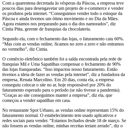
Com a quarentena decretada às vésperas da Páscoa, a empresa teve
poucos dias para desengavetar um projeto de e-commerce e vender
os produtos pela internet. “Conseguimos vender todo o estoque da
Páscoa e ainda tivemos um ótimo movimento e no Dia da Mães.
Agora estamos nos preparando para o dia dos namorados”, diz
Cintia Pitta, gerente de franquias da chocolateria.
Segundo ela, com o fechamento das lojas, o faturamento caiu 60%.
“Mas com as vendas online, ficamos no zero a zero e não entramos
no vermelho”, diz Cintia.
O comércio eletrônico também foi a saída encontrada pela rede de
franquias Mil e Uma Sapatilhas compensar o fechamento de 90%
das lojas franqueadas. “Isso impactou nosso faturamento. Então
tivemos a ideia de fazer as vendas pela internet”, diz a fundadora da
empresa, Renata Marcolino. Em 20 dias, conta ela, a empresa
conseguiu colocar o site no ar, hoje responsável por 20% do
faturamento esperado para o período (se não tivesse a pandemia).
“Graças ao site conseguimos manter a empresa”, diz ela, que
começou a vender sapatilhas em casa.
No restaurante Spot Urbano, as vendas online representam 15% do
faturamento normal. O estabelecimento tem usado aplicativos e
redes sociais para vender. “Estamos fechados desde 18 de março. Se
não fossem as vendas online, minhas receitas teriam zerado”, diz o