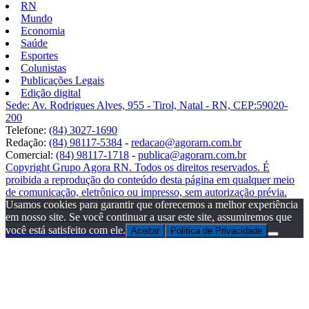
RN
Mundo
Economia
Saúde
Esportes
Colunistas
Publicações Legais
Edição digital
Sede: Av. Rodrigues Alves, 955 - Tirol, Natal - RN, CEP:59020-
200
Telefone:
(84) 3027-1690
Redação:
(84) 98117-5384
-
redacao@agorarn.com.br
Comercial:
(84) 98117-1718
-
publica@agorarn.com.br
Copyright Grupo Agora RN. Todos os direitos reservados. É
proibida a reprodução do conteúdo desta página em qualquer meio
de comunicação, eletrônico ou impresso, sem autorização prévia.
Usamos cookies para garantir que oferecemos a melhor experiência
em nosso site. Se você continuar a usar este site, assumiremos que
você está satisfeito com ele.
Aceitar
Politica de Privacidade