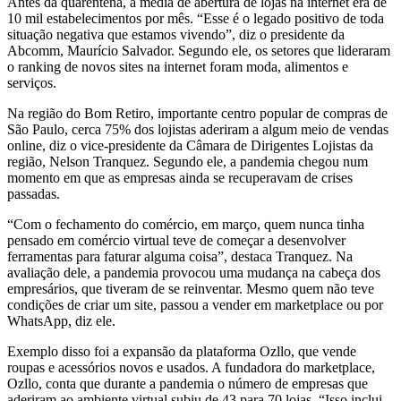
Antes da quarentena, a média de abertura de lojas na internet era de
10 mil estabelecimentos por mês. “Esse é o legado positivo de toda
situação negativa que estamos vivendo”, diz o presidente da
Abcomm, Maurício Salvador. Segundo ele, os setores que lideraram
o ranking de novos sites na internet foram moda, alimentos e
serviços.
Na região do Bom Retiro, importante centro popular de compras de
São Paulo, cerca 75% dos lojistas aderiram a algum meio de vendas
online, diz o vice-presidente da Câmara de Dirigentes Lojistas da
região, Nelson Tranquez. Segundo ele, a pandemia chegou num
momento em que as empresas ainda se recuperavam de crises
passadas.
“Com o fechamento do comércio, em março, quem nunca tinha
pensado em comércio virtual teve de começar a desenvolver
ferramentas para faturar alguma coisa”, destaca Tranquez. Na
avaliação dele, a pandemia provocou uma mudança na cabeça dos
empresários, que tiveram de se reinventar. Mesmo quem não teve
condições de criar um site, passou a vender em marketplace ou por
WhatsApp, diz ele.
Exemplo disso foi a expansão da plataforma Ozllo, que vende
roupas e acessórios novos e usados. A fundadora do marketplace,
Ozllo, conta que durante a pandemia o número de empresas que
aderiram ao ambiente virtual subiu de 43 para 70 lojas. “Isso inclui