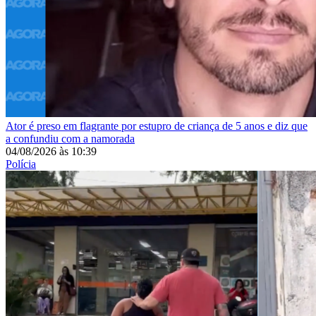
Ator é preso em flagrante por estupro de criança de 5 anos e diz que
a confundiu com a namorada
04/08/2026
às
10:39
Polícia