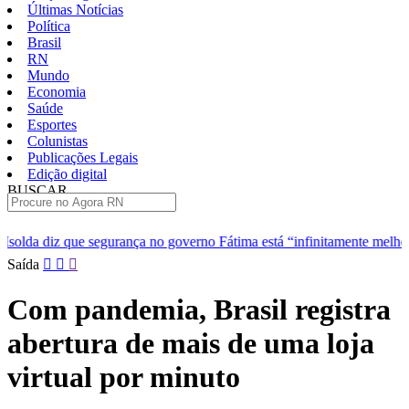
Últimas Notícias
Política
Brasil
RN
Mundo
Economia
Saúde
Esportes
Colunistas
Publicações Legais
Edição digital
BUSCAR
ÚLTIMAS
nça no governo Fátima está “infinitamente melhor”
TJRN escolhe
Pular
Saída
para
o
Com pandemia, Brasil registra
conteúdo
abertura de mais de uma loja
virtual por minuto