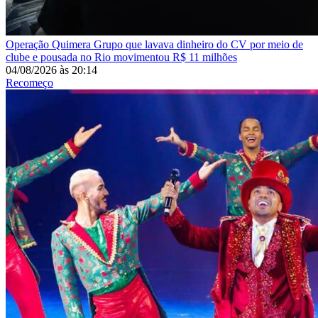
Operação Quimera
Grupo que lavava dinheiro do CV por meio de
clube e pousada no Rio movimentou R$ 11 milhões
04/08/2026
às
20:14
Recomeço