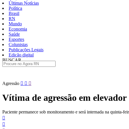
Últimas Notícias
Política
Brasil
RN
Mundo
Economia
Saúde
Esportes
Colunistas
Publicações Legais
Edição digital
BUSCAR
ÚLTIMAS
Pular
Agressão
para
o
Vítima de agressão em elevador 
conteúdo
Paciente permanece sob monitoramento e será internada na quinta-feir