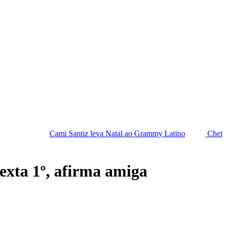
mi Santiz leva Natal ao Grammy Latino
Chefes da PF saem em 
sexta 1º, afirma amiga