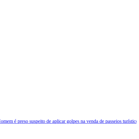
to de aplicar golpes na venda de passeios turísticos em Natal
M