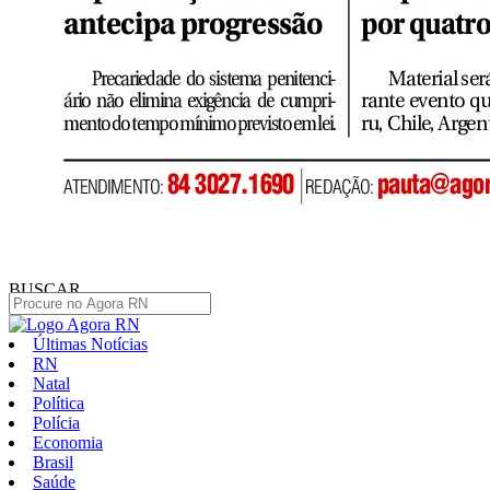
BUSCAR
Últimas Notícias
RN
Natal
Política
Polícia
Economia
Brasil
Saúde