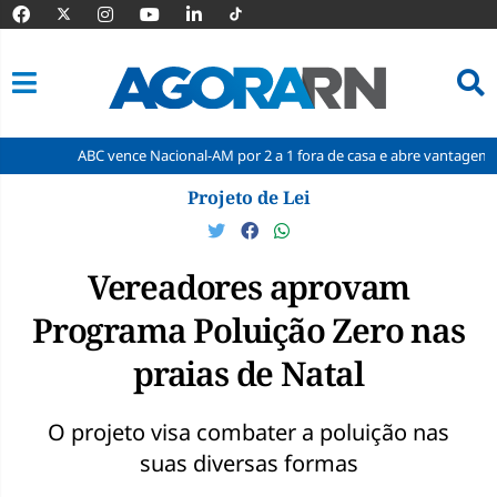
ABC vence Nacional-AM por 2 a 1 fora de casa e abre vantagem nas quartas
Pular
Projeto de Lei
para
o
conteúdo
Vereadores aprovam
Programa Poluição Zero nas
praias de Natal
O projeto visa combater a poluição nas
suas diversas formas