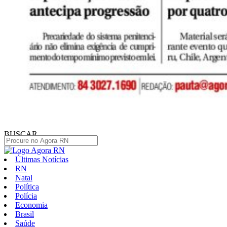
BUSCAR
Últimas Notícias
RN
Natal
Política
Polícia
Economia
Brasil
Saúde