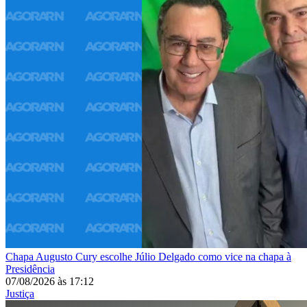
Chapa
Augusto Cury escolhe Júlio Delgado como vice na chapa à
Presidência
07/08/2026
às
17:12
Justiça