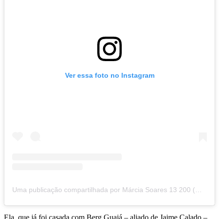
Ver essa foto no Instagram
Uma publicação compartilhada por Márcia Soares 13 200 (@marciasoaresvereadora)
Ela, que já foi casada com Berg Guajá – aliado de Jaime Calado –,