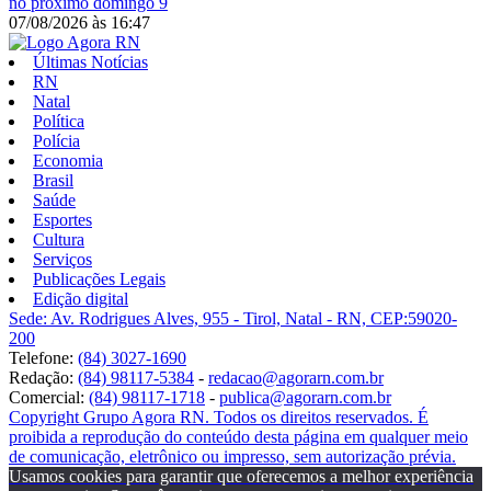
no próximo domingo 9
07/08/2026
às
16:47
Últimas Notícias
RN
Natal
Política
Polícia
Economia
Brasil
Saúde
Esportes
Cultura
Serviços
Publicações Legais
Edição digital
Sede: Av. Rodrigues Alves, 955 - Tirol, Natal - RN, CEP:59020-
200
Telefone:
(84) 3027-1690
Redação:
(84) 98117-5384
-
redacao@agorarn.com.br
Comercial:
(84) 98117-1718
-
publica@agorarn.com.br
Copyright Grupo Agora RN. Todos os direitos reservados. É
proibida a reprodução do conteúdo desta página em qualquer meio
de comunicação, eletrônico ou impresso, sem autorização prévia.
Usamos cookies para garantir que oferecemos a melhor experiência