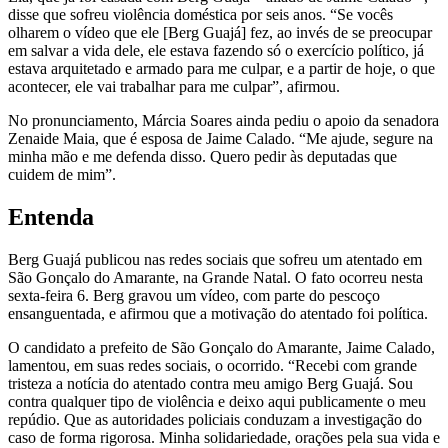
disse que sofreu violência doméstica por seis anos. “Se vocês
olharem o vídeo que ele [Berg Guajá] fez, ao invés de se preocupar
em salvar a vida dele, ele estava fazendo só o exercício político, já
estava arquitetado e armado para me culpar, e a partir de hoje, o que
acontecer, ele vai trabalhar para me culpar”, afirmou.
No pronunciamento, Márcia Soares ainda pediu o apoio da senadora
Zenaide Maia, que é esposa de Jaime Calado. “Me ajude, segure na
minha mão e me defenda disso. Quero pedir às deputadas que
cuidem de mim”.
Entenda
Berg Guajá publicou nas redes sociais que sofreu um atentado em
São Gonçalo do Amarante, na Grande Natal. O fato ocorreu nesta
sexta-feira 6. Berg gravou um vídeo, com parte do pescoço
ensanguentada, e afirmou que a motivação do atentado foi política.
O candidato a prefeito de São Gonçalo do Amarante, Jaime Calado,
lamentou, em suas redes sociais, o ocorrido. “Recebi com grande
tristeza a notícia do atentado contra meu amigo Berg Guajá. Sou
contra qualquer tipo de violência e deixo aqui publicamente o meu
repúdio. Que as autoridades policiais conduzam a investigação do
caso de forma rigorosa. Minha solidariedade, orações pela sua vida e