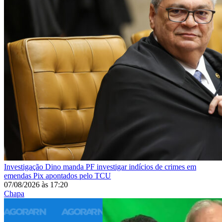
Investigação
Dino manda PF investigar indícios de crimes em
emendas Pix apontados pelo TCU
07/08/2026
às
17:20
Chapa