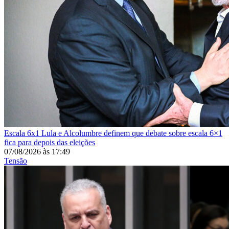
Escala 6x1
Lula e Alcolumbre definem que debate sobre escala 6×1
fica para depois das eleições
07/08/2026
às
17:49
Tensão