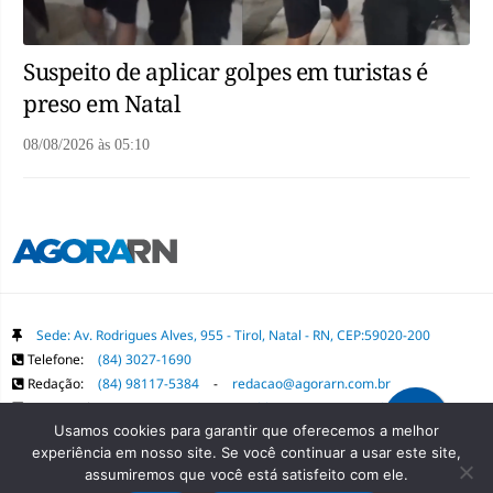
Suspeito de aplicar golpes em turistas é
preso em Natal
08/08/2026
às
05:10
Sede: Av. Rodrigues Alves, 955 - Tirol, Natal - RN, CEP:59020-200
Telefone:
(84) 3027-1690
Redação:
(84) 98117-5384
-
redacao@agorarn.com.br
Comercial:
(84) 98117-1718
-
publica@agorarn.com.br
Usamos cookies para garantir que oferecemos a melhor
experiência em nosso site. Se você continuar a usar este site,
Copyright Grupo Agora RN. Todos os direitos reservados. É proibida a
assumiremos que você está satisfeito com ele.
reprodução do conteúdo desta página em qualquer meio de comunicação,