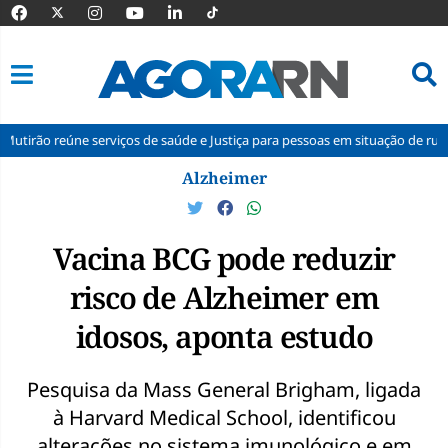
 serviços de saúde e Justiça para pessoas em situação de rua em Natal
Pular
Alzheimer
para
o
conteúdo
Vacina BCG pode reduzir
risco de Alzheimer em
idosos, aponta estudo
Pesquisa da Mass General Brigham, ligada
à Harvard Medical School, identificou
alterações no sistema imunológico e em