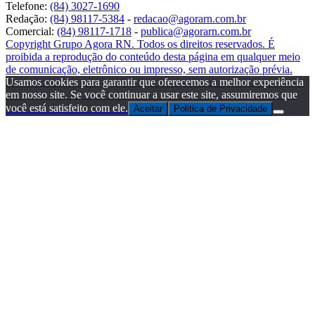
Telefone:
(84) 3027-1690
Redação:
(84) 98117-5384
-
redacao@agorarn.com.br
Comercial:
(84) 98117-1718
-
publica@agorarn.com.br
Copyright Grupo Agora RN. Todos os direitos reservados. É
proibida a reprodução do conteúdo desta página em qualquer meio
de comunicação, eletrônico ou impresso, sem autorização prévia.
Usamos cookies para garantir que oferecemos a melhor experiência
em nosso site. Se você continuar a usar este site, assumiremos que
você está satisfeito com ele.
Aceitar
Politica de Privacidade