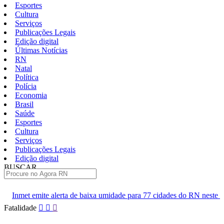
Esportes
Cultura
Serviços
Publicações Legais
Edição digital
Últimas Notícias
RN
Natal
Política
Polícia
Economia
Brasil
Saúde
Esportes
Cultura
Serviços
Publicações Legais
Edição digital
BUSCAR
ÚLTIMAS
a de baixa umidade para 77 cidades do RN neste sábado
Polícia 
Pular
Fatalidade
para
o