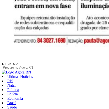
BUSCAR
Últimas Notícias
RN
Natal
Política
Polícia
Economia
Brasil
Saúde