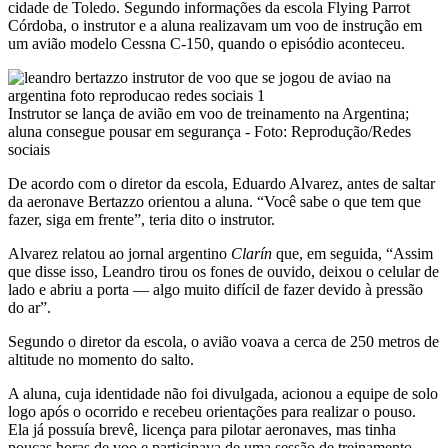
cidade de Toledo. Segundo informações da escola Flying Parrot
Córdoba, o instrutor e a aluna realizavam um voo de instrução em
um avião modelo Cessna C-150, quando o episódio aconteceu.
Instrutor se lança de avião em voo de treinamento na Argentina;
aluna consegue pousar em segurança - Foto: Reprodução/Redes
sociais
De acordo com o diretor da escola, Eduardo Alvarez, antes de saltar
da aeronave Bertazzo orientou a aluna. “Você sabe o que tem que
fazer, siga em frente”, teria dito o instrutor.
Alvarez relatou ao jornal argentino
Clarín
que, em seguida, “Assim
que disse isso, Leandro tirou os fones de ouvido, deixou o celular de
lado e abriu a porta — algo muito difícil de fazer devido à pressão
do ar”.
Segundo o diretor da escola, o avião voava a cerca de 250 metros de
altitude no momento do salto.
A aluna, cuja identidade não foi divulgada, acionou a equipe de solo
logo após o ocorrido e recebeu orientações para realizar o pouso.
Ela já possuía brevê, licença para pilotar aeronaves, mas tinha
poucas horas de voo e participava de uma sessão de treinamento.