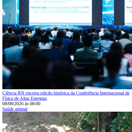
Ciência
RN encerra edição histórica da Conferência Internacional de
Física de Altas Energias
08/08/2026
às
08:00
Saúde animal