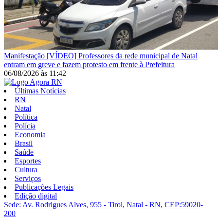
Manifestação
[VÍDEO] Professores da rede municipal de Natal
entram em greve e fazem protesto em frente à Prefeitura
06/08/2026
às
11:42
Últimas Notícias
RN
Natal
Política
Polícia
Economia
Brasil
Saúde
Esportes
Cultura
Serviços
Publicações Legais
Edição digital
Sede: Av. Rodrigues Alves, 955 - Tirol, Natal - RN, CEP:59020-
200