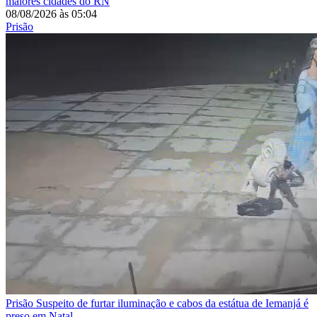
maiores cidades do RN
08/08/2026
às
05:04
Prisão
Prisão
Suspeito de furtar iluminação e cabos da estátua de Iemanjá é
preso em Natal