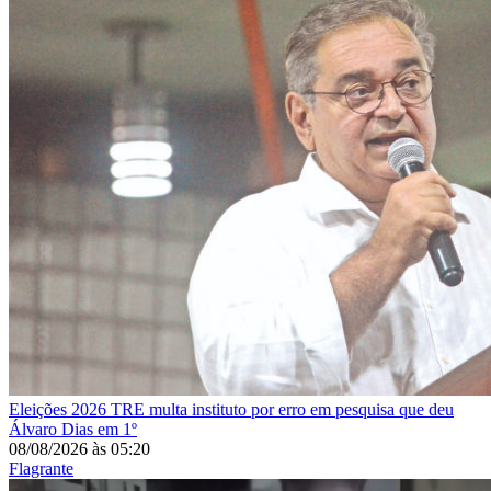
Eleições 2026
TRE multa instituto por erro em pesquisa que deu
Álvaro Dias em 1º
08/08/2026
às
05:20
Flagrante