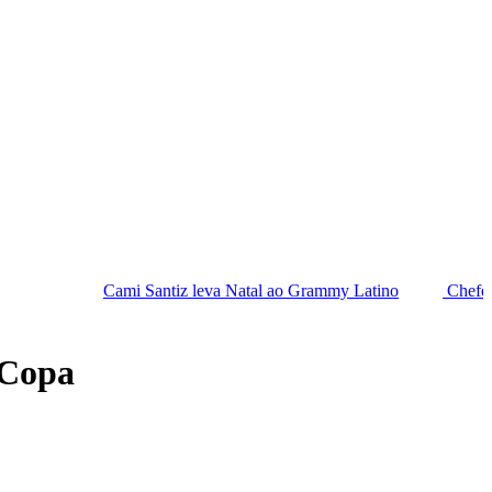
Cami Santiz leva Natal ao Grammy Latino
Chefes da PF saem em
 Copa