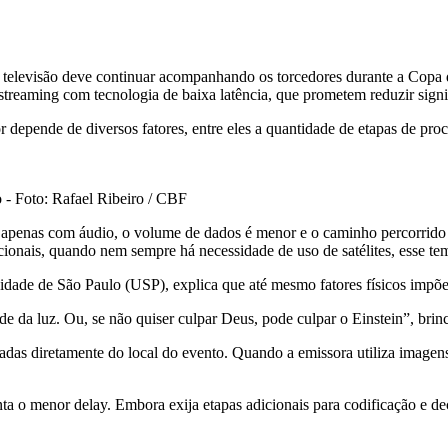
a televisão deve continuar acompanhando os torcedores durante a Copa 
streaming com tecnologia de baixa latência, que prometem reduzir signi
r depende de diversos fatores, entre eles a quantidade de etapas de pro
 - Foto: Rafael Ribeiro / CBF
 apenas com áudio, o volume de dados é menor e o caminho percorrido 
cionais, quando nem sempre há necessidade de uso de satélites, esse te
idade de São Paulo (USP), explica que até mesmo fatores físicos impõe
de da luz. Ou, se não quiser culpar Deus, pode culpar o Einstein”, brin
adas diretamente do local do evento. Quando a emissora utiliza imagens 
 o menor delay. Embora exija etapas adicionais para codificação e deco