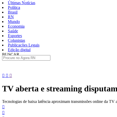
Últimas Notícias
Política
Brasil
RN
Mundo
Economia
Saúde
Esportes
Colunistas
Publicações Legais
Edição digital
BUSCAR
ÚLTIMAS
Pular
para
o
TV aberta e streaming disputa
conteúdo
Tecnologias de baixa latência aproximam transmissões online da TV 