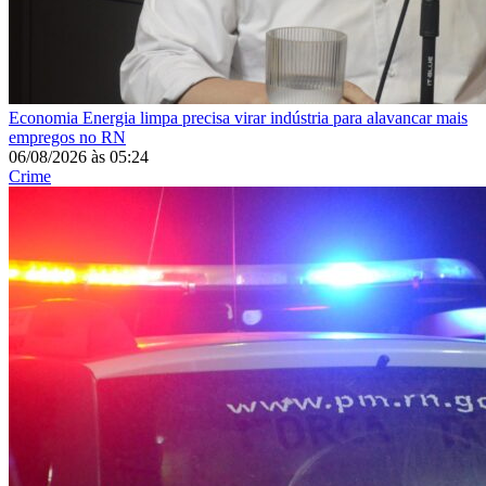
Economia
Energia limpa precisa virar indústria para alavancar mais
empregos no RN
06/08/2026
às
05:24
Crime