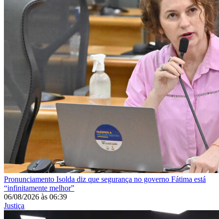
Pronunciamento
Isolda diz que segurança no governo Fátima está
“infinitamente melhor”
06/08/2026
às
06:39
Justiça