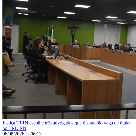
Justiça
TJRN escolhe três advogados que disputarão vaga de titular
no TRE-RN
06/08/2026
às
06:13