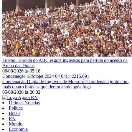
Futebol
Torcida do ABC esgota ingressos para partida do acesso na
Arena das Dunas
06/08/2026
às
05:18
Condenação
Condenação
Dupla de fugitivos de Mossoró é condenada junto com
mais quatro homens que deram apoio após fuga
05/08/2026
às
20:32
Últimas Notícias
Política
Brasil
RN
Mundo
Economia