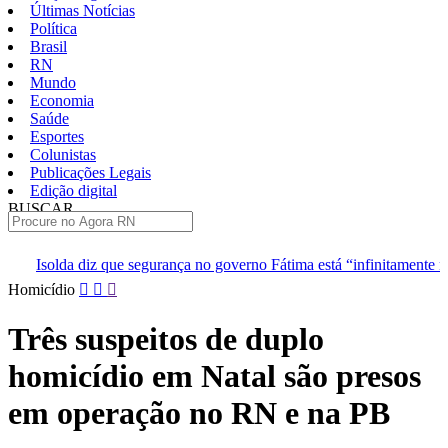
Últimas Notícias
Política
Brasil
RN
Mundo
Economia
Saúde
Esportes
Colunistas
Publicações Legais
Edição digital
BUSCAR
ÚLTIMAS
segurança no governo Fátima está “infinitamente melhor”
TJRN es
Pular
Homicídio
para
o
Três suspeitos de duplo
conteúdo
homicídio em Natal são presos
em operação no RN e na PB