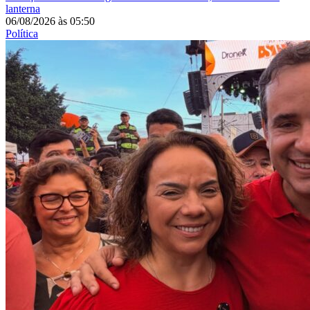
lanterna
06/08/2026
às
05:50
Política