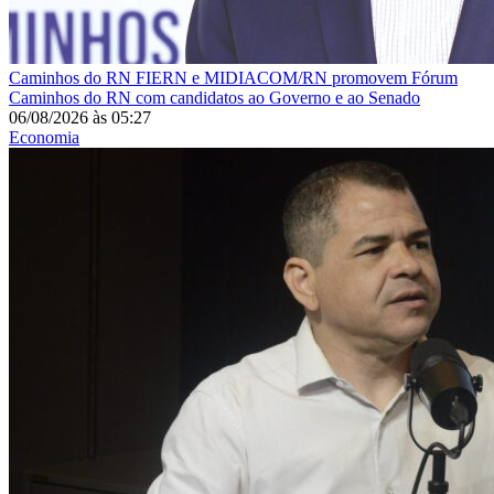
Caminhos do RN
FIERN e MIDIACOM/RN promovem Fórum
Caminhos do RN com candidatos ao Governo e ao Senado
06/08/2026
às
05:27
Economia