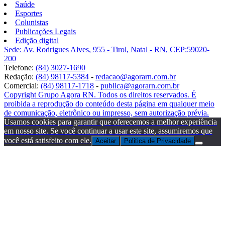
Saúde
Esportes
Colunistas
Publicações Legais
Edição digital
Sede: Av. Rodrigues Alves, 955 - Tirol, Natal - RN, CEP:59020-
200
Telefone:
(84) 3027-1690
Redação:
(84) 98117-5384
-
redacao@agorarn.com.br
Comercial:
(84) 98117-1718
-
publica@agorarn.com.br
Copyright Grupo Agora RN. Todos os direitos reservados. É
proibida a reprodução do conteúdo desta página em qualquer meio
de comunicação, eletrônico ou impresso, sem autorização prévia.
Usamos cookies para garantir que oferecemos a melhor experiência
em nosso site. Se você continuar a usar este site, assumiremos que
você está satisfeito com ele.
Aceitar
Politica de Privacidade