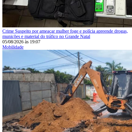
Crime
Suspeito por ameaçar mulher foge e polícia apreende drogas,
munições e material do tráfico no Grande Natal
05/08/2026
às
19:07
Mobilidade