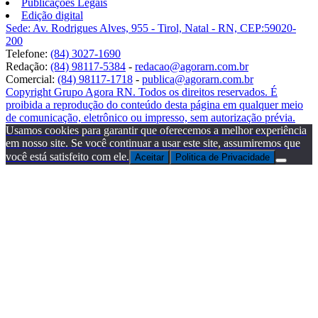
Publicações Legais
Edição digital
Sede: Av. Rodrigues Alves, 955 - Tirol, Natal - RN, CEP:59020-
200
Telefone:
(84) 3027-1690
Redação:
(84) 98117-5384
-
redacao@agorarn.com.br
Comercial:
(84) 98117-1718
-
publica@agorarn.com.br
Copyright Grupo Agora RN. Todos os direitos reservados. É
proibida a reprodução do conteúdo desta página em qualquer meio
de comunicação, eletrônico ou impresso, sem autorização prévia.
Usamos cookies para garantir que oferecemos a melhor experiência
em nosso site. Se você continuar a usar este site, assumiremos que
você está satisfeito com ele.
Aceitar
Politica de Privacidade