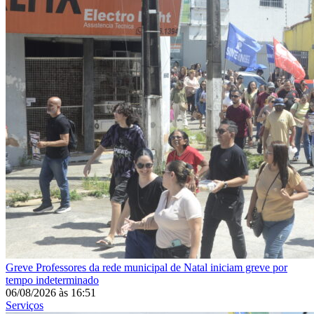
Greve
Professores da rede municipal de Natal iniciam greve por
tempo indeterminado
06/08/2026
às
16:51
Serviços