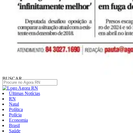
BUSCAR
Últimas Notícias
RN
Natal
Política
Polícia
Economia
Brasil
Saúde