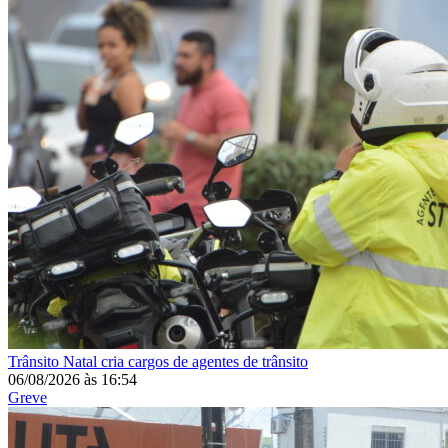
Trânsito
Natal cria cargos de agentes de trânsito
06/08/2026
às
16:54
Greve