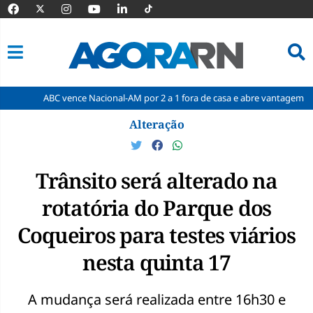
BC vence Nacional-AM por 2 a 1 fora de casa e abre vantagem nas quartas
Pular
Alteração
para
o
conteúdo
Trânsito será alterado na
rotatória do Parque dos
Coqueiros para testes viários
nesta quinta 17
A mudança será realizada entre 16h30 e