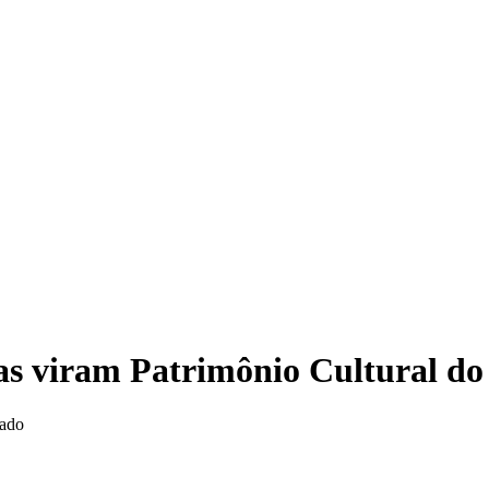
Op
as viram Patrimônio Cultural d
tado