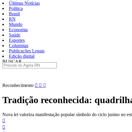
Últimas Notícias
Política
Brasil
RN
Mundo
Economia
Saúde
Esportes
Colunistas
Publicações Legais
Edição digital
BUSCAR
ÚLTIMAS
Pular
Reconhecimento
para
o
Tradição reconhecida: quadrilh
conteúdo
Nova lei valoriza manifestação popular símbolo do ciclo junino no es