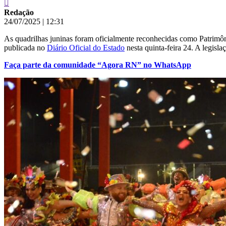
Redação
24/07/2025
|
12:31
As quadrilhas juninas foram oficialmente reconhecidas como Patrimôn
publicada no
Diário Oficial do Estado
nesta quinta-feira 24. A legisl
Faça parte da comunidade “Agora RN” no WhatsApp