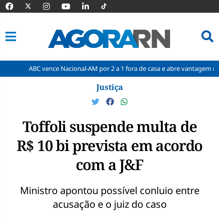
BC vence Nacional-AM por 2 a 1 fora de casa e abre vantagem nas quartas
Pular
Justiça
para
o
conteúdo
Toffoli suspende multa de
R$ 10 bi prevista em acordo
com a J&F
Ministro apontou possível conluio entre
acusação e o juiz do caso