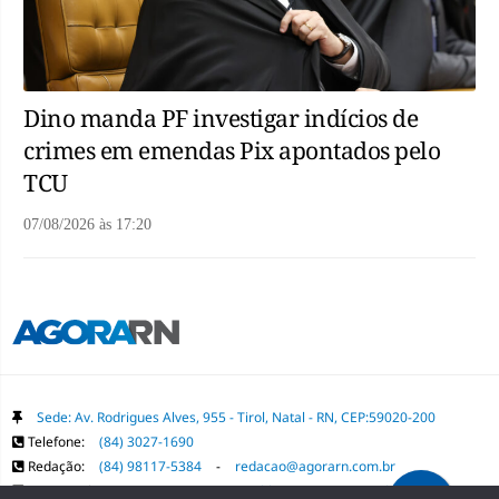
Dino manda PF investigar indícios de
crimes em emendas Pix apontados pelo
TCU
07/08/2026
às
17:20
Sede: Av. Rodrigues Alves, 955 - Tirol, Natal - RN, CEP:59020-200
Telefone:
(84) 3027-1690
Redação:
(84) 98117-5384
-
redacao@agorarn.com.br
Comercial:
(84) 98117-1718
-
publica@agorarn.com.br