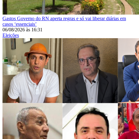
Gastos
Governo do RN aperta regras e só vai liberar diárias em
casos ‘essenciais’
06/08/2026
às
16:31
Eleições