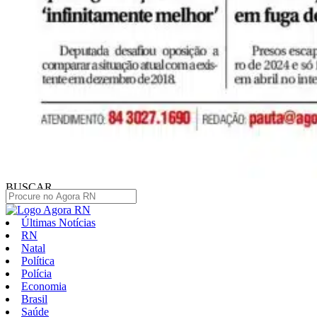
BUSCAR
Últimas Notícias
RN
Natal
Política
Polícia
Economia
Brasil
Saúde