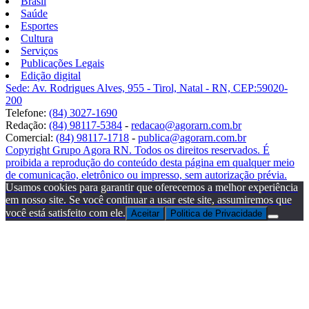
Brasil
Saúde
Esportes
Cultura
Serviços
Publicações Legais
Edição digital
Sede: Av. Rodrigues Alves, 955 - Tirol, Natal - RN, CEP:59020-
200
Telefone:
(84) 3027-1690
Redação:
(84) 98117-5384
-
redacao@agorarn.com.br
Comercial:
(84) 98117-1718
-
publica@agorarn.com.br
Copyright Grupo Agora RN. Todos os direitos reservados. É
proibida a reprodução do conteúdo desta página em qualquer meio
de comunicação, eletrônico ou impresso, sem autorização prévia.
Usamos cookies para garantir que oferecemos a melhor experiência
em nosso site. Se você continuar a usar este site, assumiremos que
você está satisfeito com ele.
Aceitar
Politica de Privacidade