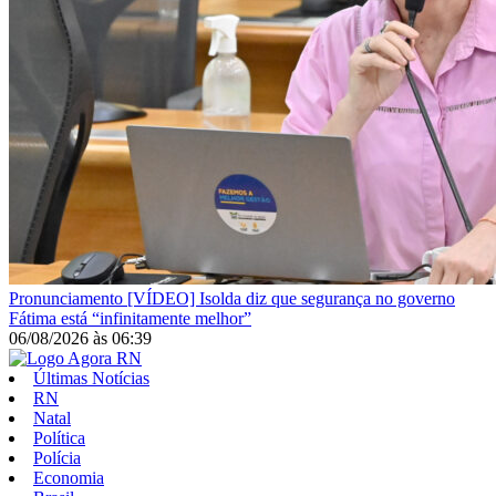
Pronunciamento
[VÍDEO] Isolda diz que segurança no governo
Fátima está “infinitamente melhor”
06/08/2026
às
06:39
Últimas Notícias
RN
Natal
Política
Polícia
Economia