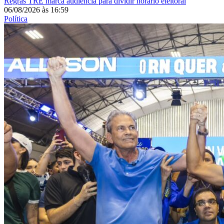
Regras
TRE marca audiência para dividir horário eleitoral
06/08/2026
às
16:59
Política