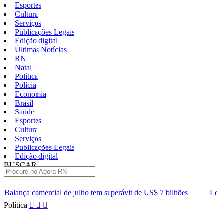
Esportes
Cultura
Serviços
Publicações Legais
Edição digital
Últimas Notícias
RN
Natal
Política
Polícia
Economia
Brasil
Saúde
Esportes
Cultura
Serviços
Publicações Legais
Edição digital
BUSCAR
ÚLTIMAS
julho tem superávit de US$ 7 bilhões
Lei que aumenta punição a 
Pular
Política
para
o