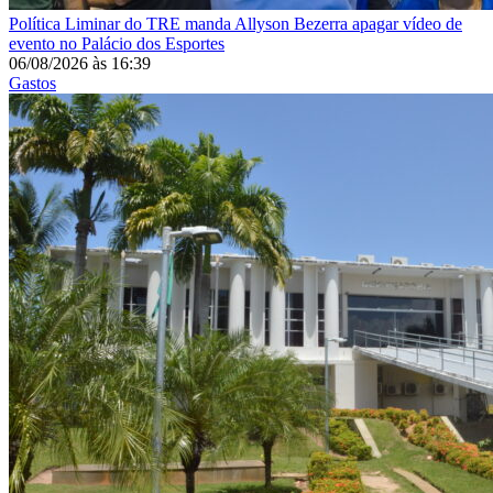
Política
Liminar do TRE manda Allyson Bezerra apagar vídeo de
evento no Palácio dos Esportes
06/08/2026
às
16:39
Gastos