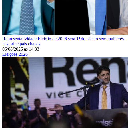
Representatividade
Eleição de 2026 será 1ª do século sem mulheres
nas principais chapas
06/08/2026
às
14:33
Eleições 2026