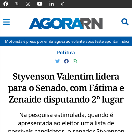
é preso por embriaguez ao volante após teste apontar índice quase três vez
Pular
Política
para
o
conteúdo
Styvenson Valentim lidera
para o Senado, com Fátima e
Zenaide disputando 2º lugar
Na pesquisa estimulada, quando é
apresentada ao eleitor uma lista de
possíveis candidatos, o senador Styvenson